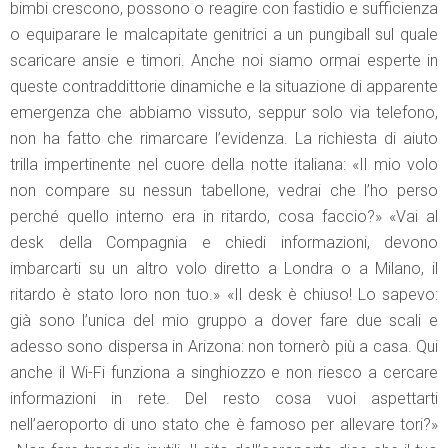
bimbi crescono, possono o reagire con fastidio e sufficienza
o equiparare le malcapitate genitrici a un pungiball sul quale
scaricare ansie e timori. Anche noi siamo ormai esperte in
queste contraddittorie dinamiche e la situazione di apparente
emergenza che abbiamo vissuto, seppur solo via telefono,
non ha fatto che rimarcare l’evidenza. La richiesta di aiuto
trilla impertinente nel cuore della notte italiana: «Il mio volo
non compare su nessun tabellone, vedrai che l’ho perso
perché quello interno era in ritardo, cosa faccio?» «Vai al
desk della Compagnia e chiedi informazioni, devono
imbarcarti su un altro volo diretto a Londra o a Milano, il
ritardo è stato loro non tuo.» «Il desk è chiuso! Lo sapevo:
già sono l’unica del mio gruppo a dover fare due scali e
adesso sono dispersa in Arizona: non tornerò più a casa. Qui
anche il Wi-Fi funziona a singhiozzo e non riesco a cercare
informazioni in rete. Del resto cosa vuoi aspettarti
nell’aeroporto di uno stato che è famoso per allevare tori?»