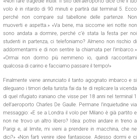
«Non fare tragedie inutili. Il sito dell’aeroporto dice che il tuo
volo è in ritardo di 90 minuti e partirà dal terminal 5. Ecco
perché non compare sul tabellone delle partenze. Non
muoverti e aspetta.» «Va bene, ma siccome ieri notte non
sono andata a dormire, perché c’è stata la festa per noi
studenti in partenza, ci telefoniamo? Almeno non rischio di
addormentarmi e di non sentire la chiamata per l’imbarco.»
«Ormai non dormo più nemmeno io, quindi raccontami
qualcosa di carino e facciamo passare il tempo!»
Finalmente viene annunciato il tanto agognato imbarco e si
dileguano i timori della turista fai da te di replicare la vicenda
di quel rifugiato iraniano che visse per 18 anni nel terminal 1
dell’aeroporto Charles De Gaulle. Permane l’inquietudine via
messaggio: «E se a Londra il volo per Milano è già partito e
non ne trovo un altro libero? Idea: potrei andare in treno a
Parigi e, al limite, mi vieni a prendere in macchina, che ne
dici?» «Non farti venire idee fantasiose. Adesso dormi e ci