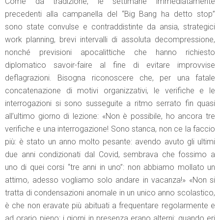
Come da tradizione, le settimane immediatamente
precedenti alla campanella del “Big Bang ha detto stop”
sono state convulse e contraddistinte da ansia, strategici
work planning, brevi intervalli di assoluta decompressione,
nonché previsioni apocalittiche che hanno richiesto
diplomatico savoir-faire al fine di evitare improvvise
deflagrazioni. Bisogna riconoscere che, per una fatale
concatenazione di motivi organizzativi, le verifiche e le
interrogazioni si sono susseguite a ritmo serrato fin quasi
all’ultimo giorno di lezione: «Non è possibile, ho ancora tre
verifiche e una interrogazione! Sono stanca, non ce la faccio
più: è stato un anno molto pesante: avendo avuto gli ultimi
due anni condizionati dal Covid, sembrava che fossimo a
uno di quei corsi “tre anni in uno”: non abbiamo mollato un
attimo, adesso vogliamo solo andare in vacanza!» «Non si
tratta di condensazioni anomale in un unico anno scolastico,
è che non eravate più abituati a frequentare regolarmente e
ad orario pieno: i giorni in presenza erano alterni; quando eri