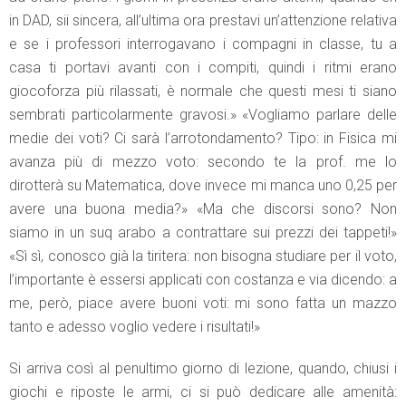
in DAD, sii sincera, all’ultima ora prestavi un’attenzione relativa
e se i professori interrogavano i compagni in classe, tu a
casa ti portavi avanti con i compiti, quindi i ritmi erano
giocoforza più rilassati, è normale che questi mesi ti siano
sembrati particolarmente gravosi.» «Vogliamo parlare delle
medie dei voti? Ci sarà l’arrotondamento? Tipo: in Fisica mi
avanza più di mezzo voto: secondo te la prof. me lo
dirotterà su Matematica, dove invece mi manca uno 0,25 per
avere una buona media?» «Ma che discorsi sono? Non
siamo in un suq arabo a contrattare sui prezzi dei tappeti!»
«Sì sì, conosco già la tiritera: non bisogna studiare per il voto,
l’importante è essersi applicati con costanza e via dicendo: a
me, però, piace avere buoni voti: mi sono fatta un mazzo
tanto e adesso voglio vedere i risultati!»
Si arriva così al penultimo giorno di lezione, quando, chiusi i
giochi e riposte le armi, ci si può dedicare alle amenità: