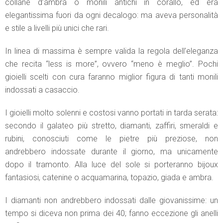
collane d’ambra o monili antichi in corallo, ed era
elegantissima fuori da ogni decalogo: ma aveva personalità
e stile a livelli più unici che rari.
In linea di massima è sempre valida la regola dell’eleganza
che recita “less is more”, ovvero “meno è meglio”. Pochi
gioielli scelti con cura faranno miglior figura di tanti monili
indossati a casaccio.
I gioielli molto solenni e costosi vanno portati in tarda serata:
secondo il galateo più stretto, diamanti, zaffiri, smeraldi e
rubini, conosciuti come le pietre più preziose, non
andrebbero indossate durante il giorno, ma unicamente
dopo il tramonto. Alla luce del sole si porteranno bijoux
fantasiosi, catenine o acquamarina, topazio, giada e ambra.
I diamanti non andrebbero indossati dalle giovanissime: un
tempo si diceva non prima dei 40; fanno eccezione gli anelli