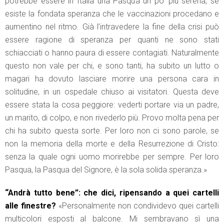
potrebbe essere in Italia una Pasqua un po’ più serena, se
esiste la fondata speranza che le vaccinazioni procedano e
aumentino nel ritmo. Già l’intravedere la fine della crisi può
essere ragione di speranza per quanti ne sono stati
schiacciati o hanno paura di essere contagiati. Naturalmente
questo non vale per chi, e sono tanti, ha subito un lutto o
magari ha dovuto lasciare morire una persona cara in
solitudine, in un ospedale chiuso ai visitatori. Questa deve
essere stata la cosa peggiore: vederti portare via un padre,
un marito, di colpo, e non rivederlo più. Provo molta pena per
chi ha subito questa sorte. Per loro non ci sono parole, se
non la memoria della morte e della Resurrezione di Cristo:
senza la quale ogni uomo morirebbe per sempre. Per loro
Pasqua, la Pasqua del Signore, è la sola solida speranza.»
“Andrà tutto bene”: che dici, ripensando a quei cartelli
alle finestre?
«Personalmente non condividevo quei cartelli
multicolori esposti al balcone. Mi sembravano sì una