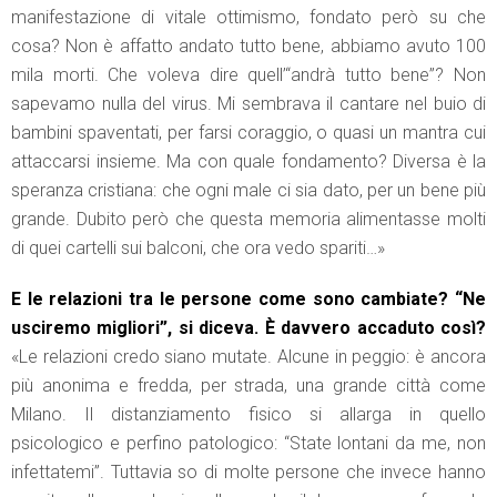
manifestazione di vitale ottimismo, fondato però su che
cosa? Non è affatto andato tutto bene, abbiamo avuto 100
mila morti. Che voleva dire quell’“andrà tutto bene”? Non
sapevamo nulla del virus. Mi sembrava il cantare nel buio di
bambini spaventati, per farsi coraggio, o quasi un mantra cui
attaccarsi insieme. Ma con quale fondamento? Diversa è la
speranza cristiana: che ogni male ci sia dato, per un bene più
grande. Dubito però che questa memoria alimentasse molti
di quei cartelli sui balconi, che ora vedo spariti…»
E le relazioni tra le persone come sono cambiate? “Ne
usciremo migliori”, si diceva. È davvero accaduto così?
«Le relazioni credo siano mutate. Alcune in peggio: è ancora
più anonima e fredda, per strada, una grande città come
Milano. Il distanziamento fisico si allarga in quello
psicologico e perfino patologico: “State lontani da me, non
infettatemi”. Tuttavia so di molte persone che invece hanno