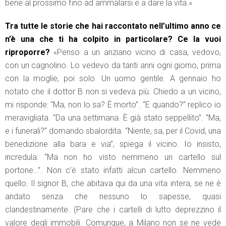
bene al prossimo fino ad ammalarsi e a dare la vita.»
Tra tutte le storie che hai raccontato nell’ultimo anno ce
n’è una che ti ha colpito in particolare? Ce la vuoi
riproporre?
«Penso a un anziano vicino di casa, vedovo,
con un cagnolino. Lo vedevo da tanti anni ogni giorno, prima
con la moglie, poi solo. Un uomo gentile. A gennaio ho
notato che il dottor B non si vedeva più. Chiedo a un vicino,
mi risponde: “Ma, non lo sa? È morto”. “E quando?” replico io
meravigliata. “Da una settimana. È già stato seppellito”. “Ma,
e i funerali?” domando sbalordita. “Niente, sa, per il Covid, una
benedizione alla bara e via”, spiega il vicino. Io insisto,
incredula: “Ma non ho visto nemmeno un cartello sul
portone…”. Non c’è stato infatti alcun cartello. Nemmeno
quello. Il signor B, che abitava qui da una vita intera, se ne è
andato senza che nessuno lo sapesse, quasi
clandestinamente. (Pare che i cartelli di lutto deprezzino il
valore degli immobili. Comunque, a Milano non se ne vede