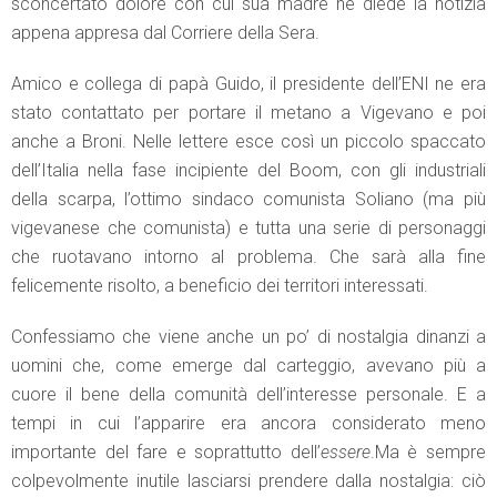
sconcertato dolore con cui sua madre ne diede la notizia
appena appresa dal Corriere della Sera.
Amico e collega di papà Guido, il presidente dell’ENI ne era
stato contattato per portare il metano a Vigevano e poi
anche a Broni. Nelle lettere esce così un piccolo spaccato
dell’Italia nella fase incipiente del Boom, con gli industriali
della scarpa, l’ottimo sindaco comunista Soliano (ma più
vigevanese che comunista) e tutta una serie di personaggi
che ruotavano intorno al problema. Che sarà alla fine
felicemente risolto, a beneficio dei territori interessati.
Confessiamo che viene anche un po’ di nostalgia dinanzi a
uomini che, come emerge dal carteggio, avevano più a
cuore il bene della comunità dell’interesse personale. E a
tempi in cui l’apparire era ancora considerato meno
importante del fare e soprattutto dell’
essere
.Ma è sempre
colpevolmente inutile lasciarsi prendere dalla nostalgia: ciò