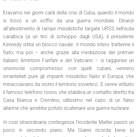
Eravamo nei giorni caldi della crisi di Cuba, quando il mondo
si trovò a un soffio da una guerra mondiale. Dinanzi
all’allestimento di rampe missilistiche targate URSS nell’isola
caraibica (a un tiro di schioppo dagli USA), il presidente
Kennedy istituì un blocco navale. Il mondo intero trattenne il
fiato, ma poi – anche grazie alla mediazione del premier
italiano Amintore Fanfani e del Vaticano – si raggiunse un
onorevole compromesso: con quelli cubani, vennero
smantellati pure gli impianti missilistici Nato in Europa, che
minacciavano da vicino il territorio sovietico. E venne istituito
il famoso telefono rosso, che stabiliva un contatto diretto tra
Casa Bianca e Cremlino, utilissimo nel caso di un falso
allarme che avrebbe potuto scatenare una guerra nucleare.
In così straordinaria contingenza l’incidente Mattei passò un
poco in secondo piano. Ma Gianni ricorda bene lo