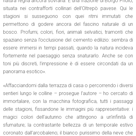
natura regna ancora sovrana. È una frazione di Borgo Priolo,
situata nei contrafforti collinari dell’Oltrepò pavese. Qui le
stagioni si susseguono con quei ritmi immutati che
permettono di godere ancora del fascino naturale di un
bosco. Profumi, colori, fiori, animali selvatici, tramonti che
spaziano senza l’occlusione del cemento edilizio: sembra di
essere immersi in tempi passati, quando la natura incideva
fortemente nel paesaggio senza snaturarlo. Anche se con
toni più discreti, l’impressione è di essere circondati da un
panorama esotico».
«Affacciandomi dalla terrazza di casa o percorrendo i diversi
sentieri lungo le colline – prosegue l’autore – ho cercato di
immortalare, con la macchina fotografica, tutti i passaggi
delle stagioni, fissandone le immagini più rappresentative: i
magici colori dell’autunno che attingono a un’infinità di
sfumature; la contrastante bellezza di un temporale estivo
coronato dall’arcobaleno; il bianco purissimo della neve che