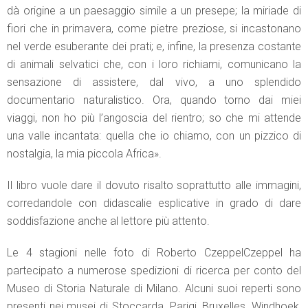
dà origine a un paesaggio simile a un presepe; la miriade di
fiori che in primavera, come pietre preziose, si incastonano
nel verde esuberante dei prati; e, infine, la presenza costante
di animali selvatici che, con i loro richiami, comunicano la
sensazione di assistere, dal vivo, a uno splendido
documentario naturalistico. Ora, quando torno dai miei
viaggi, non ho più l’angoscia del rientro; so che mi attende
una valle incantata: quella che io chiamo, con un pizzico di
nostalgia, la mia piccola Africa».
Il libro vuole dare il dovuto risalto soprattutto alle immagini,
corredandole con didascalie esplicative in grado di dare
soddisfazione anche al lettore più attento.
Le 4 stagioni nelle foto di Roberto CzeppelCzeppel ha
partecipato a numerose spedizioni di ricerca per conto del
Museo di Storia Naturale di Milano. Alcuni suoi reperti sono
presenti nei musei di Stoccarda, Parigi, Bruxelles, Windhoek,