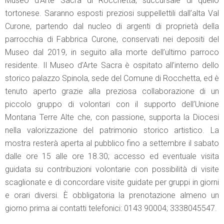
Museo d’Arte Sacra di Rocchetta, succursale di quello
tortonese. Saranno esposti preziosi suppellettili dall’alta Val
Curone, partendo dal nucleo di argenti di proprietà della
parrocchia di Fabbrica Curone, conservati nei depositi del
Museo dal 2019, in seguito alla morte dell’ultimo parroco
residente. Il Museo d’Arte Sacra è ospitato all’interno dello
storico palazzo Spinola, sede del Comune di Rocchetta, ed è
tenuto aperto grazie alla preziosa collaborazione di un
piccolo gruppo di volontari con il supporto dell’Unione
Montana Terre Alte che, con passione, supporta la Diocesi
nella valorizzazione del patrimonio storico artistico. La
mostra resterà aperta al pubblico fino a settembre il sabato
dalle ore 15 alle ore 18.30; accesso ed eventuale visita
guidata su contribuzioni volontarie con possibilità di visite
scaglionate e di concordare visite guidate per gruppi in giorni
e orari diversi. È obbligatoria la prenotazione almeno un
giorno prima ai contatti telefonici: 0143 90004; 3338045547.