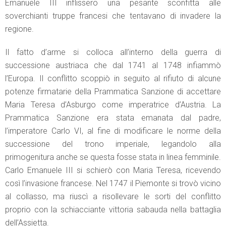
Emanuele III inflissero una pesante sconfitta alle
soverchianti truppe francesi che tentavano di invadere la
regione.
Il fatto d’arme si colloca all’interno della guerra di
successione austriaca che dal 1741 al 1748 infiammò
l’Europa. Il conflitto scoppiò in seguito al rifiuto di alcune
potenze firmatarie della Prammatica Sanzione di accettare
Maria Teresa d’Asburgo come imperatrice d’Austria. La
Prammatica Sanzione era stata emanata dal padre,
l’imperatore Carlo VI, al fine di modificare le norme della
successione del trono imperiale, legandolo alla
primogenitura anche se questa fosse stata in linea femminile.
Carlo Emanuele III si schierò con Maria Teresa, ricevendo
così l’invasione francese. Nel 1747 il Piemonte si trovò vicino
al collasso, ma riuscì a risollevare le sorti del conflitto
proprio con la schiacciante vittoria sabauda nella battaglia
dell’Assietta.