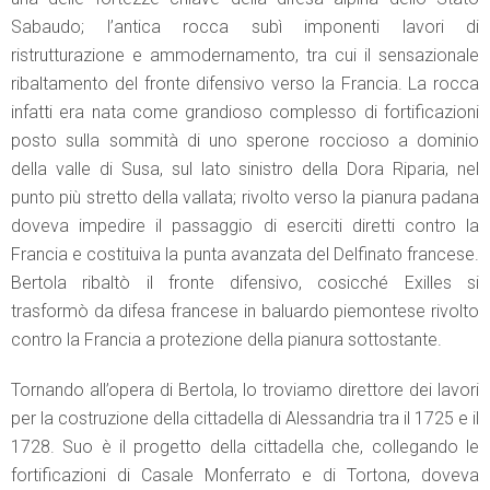
Sabaudo; l’antica rocca subì imponenti lavori di
ristrutturazione e ammodernamento, tra cui il sensazionale
ribaltamento del fronte difensivo verso la Francia. La rocca
infatti era nata come grandioso complesso di fortificazioni
posto sulla sommità di uno sperone roccioso a dominio
della valle di Susa, sul lato sinistro della Dora Riparia, nel
punto più stretto della vallata; rivolto verso la pianura padana
doveva impedire il passaggio di eserciti diretti contro la
Francia e costituiva la punta avanzata del Delfinato francese.
Bertola ribaltò il fronte difensivo, cosicché Exilles si
trasformò da difesa francese in baluardo piemontese rivolto
contro la Francia a protezione della pianura sottostante.
Tornando all’opera di Bertola, lo troviamo direttore dei lavori
per la costruzione della cittadella di Alessandria tra il 1725 e il
1728. Suo è il progetto della cittadella che, collegando le
fortificazioni di Casale Monferrato e di Tortona, doveva