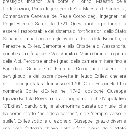
prestigiosi incarichi alla corte di Torino: Maestro delle
Fortificazioni, Primo Ingegnere di Sua Maestà di Sardegna,
Comandante Generale del Reale Corpo degli Ingegneri nel
Regio Esercito Sardo dal 1721. Questi ruoli lo portarono a
essere il responsabile del sistema di fortificazioni dello Stato
Sabaudo. In particolare egli lavorò ai Forti della Brunetta, di
Fenestrelle, Exilles, Demonte e alla Cittadella di Alessandria,
nonché alla difesa delle Valli Varaita e Maira durante la guerra
delle Alpi. Percorse anche i gradi della carriera militare fino a
Brigadiere Generale di Fanteria. Come riconoscenza ai
servigi suoi e del padre ricevette in feudo Exilles, che era
stata riconquistata ai francesi nel 1706. Carlo Emanuele III lo
nominerà Conte d’Exilles nel 1742, cosicché Giuseppe
Ignazio Bertola Roveda unirà al cognome anche l’appellativo
“D’Exilles”, dando origine all’omonima casata comitale, che
ha come motto “ad sidera semper”, cioè “sempre verso le
stelle”. Exilles sotto la direzione di Giuseppe Ignazio divenne
una delle fortezze chiave della difesa alpina dello Stato