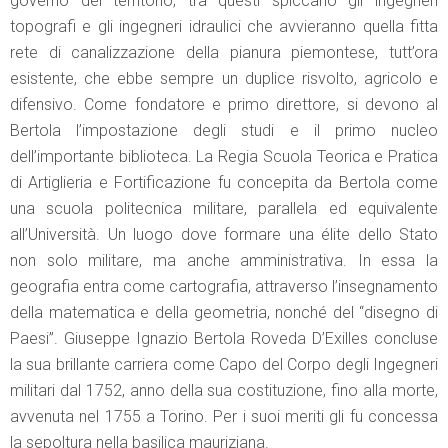
governo del territorio; tra questi spiccano gli ingegneri
topografi e gli ingegneri idraulici che avvieranno quella fitta
rete di canalizzazione della pianura piemontese, tutt’ora
esistente, che ebbe sempre un duplice risvolto, agricolo e
difensivo. Come fondatore e primo direttore, si devono al
Bertola l’impostazione degli studi e il primo nucleo
dell’importante biblioteca. La Regia Scuola Teorica e Pratica
di Artiglieria e Fortificazione fu concepita da Bertola come
una scuola politecnica militare, parallela ed equivalente
all’Università. Un luogo dove formare una élite dello Stato
non solo militare, ma anche amministrativa. In essa la
geografia entra come cartografia, attraverso l’insegnamento
della matematica e della geometria, nonché del “disegno di
Paesi”. Giuseppe Ignazio Bertola Roveda D’Exilles concluse
la sua brillante carriera come Capo del Corpo degli Ingegneri
militari dal 1752, anno della sua costituzione, fino alla morte,
avvenuta nel 1755 a Torino. Per i suoi meriti gli fu concessa
la sepoltura nella basilica mauriziana.