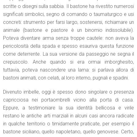
scritte o disegni sulla sabbia. Il bastone ha rivestito numerosi
significati simbolici, segno di comando o taumaturgico e usi
concreti: strumento per farsi largo, sostenersi, richiamare un
animale (bastone e pastore è un binomio indissolubile).
Poteva diventare arma senza troppe cautele: non aveva la
pericolosità della spada e spesso esauriva questa funzione
come deterrente. La sua versione da passeggio ne segna il
crepuscolo. Anche quando si era ormai imborghesito,
tuttavia, poteva nascondere una lama: si parlava allora di
bastoni animati, con celati, al loro interno, pugnali e spadini.
Divenuto imbelle, oggi è spesso dono singolare o presenza
capricciosa nei portaombrelli vicino alla porta di casa.
Eppure, a testimoniare la sua identità bellicosa e virile
restano le antiche arti marziali in alcuni casi ancora radicate
in qualche territorio o timidamente praticate, per esempio il
bastone siciliano, quello napoletano, quello genovese. Certo,