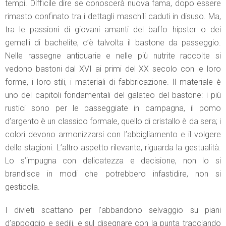
tempi. Difficile dire se conoscerà nuova fama, dopo essere
rimasto confinato tra i dettagli maschili caduti in disuso. Ma,
tra le passioni di giovani amanti del baffo hipster o dei
gemelli di bachelite, c’è talvolta il bastone da passeggio.
Nelle rassegne antiquarie e nelle più nutrite raccolte si
vedono bastoni dal XVI ai primi del XX secolo con le loro
forme, i loro stili, i materiali di fabbricazione. Il materiale è
uno dei capitoli fondamentali del galateo del bastone: i più
rustici sono per le passeggiate in campagna, il pomo
d’argento è un classico formale, quello di cristallo è da sera; i
colori devono armonizzarsi con l’abbigliamento e il volgere
delle stagioni. L’altro aspetto rilevante, riguarda la gestualità.
Lo s’impugna con delicatezza e decisione, non lo si
brandisce in modi che potrebbero infastidire, non si
gesticola.
I divieti scattano per l’abbandono selvaggio su piani
d’appoggio e sedili, e sul disegnare con la punta tracciando