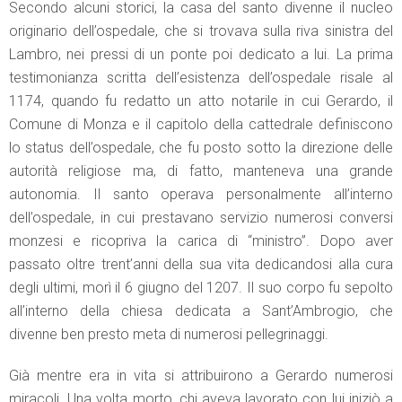
Secondo alcuni storici, la casa del santo divenne il nucleo
originario dell’ospedale, che si trovava sulla riva sinistra del
Lambro, nei pressi di un ponte poi dedicato a lui. La prima
testimonianza scritta dell’esistenza dell’ospedale risale al
1174, quando fu redatto un atto notarile in cui Gerardo, il
Comune di Monza e il capitolo della cattedrale definiscono
lo status dell’ospedale, che fu posto sotto la direzione delle
autorità religiose ma, di fatto, manteneva una grande
autonomia. Il santo operava personalmente all’interno
dell’ospedale, in cui prestavano servizio numerosi conversi
monzesi e ricopriva la carica di “ministro”. Dopo aver
passato oltre trent’anni della sua vita dedicandosi alla cura
degli ultimi, morì il 6 giugno del 1207. Il suo corpo fu sepolto
all’interno della chiesa dedicata a Sant’Ambrogio, che
divenne ben presto meta di numerosi pellegrinaggi.
Già mentre era in vita si attribuirono a Gerardo numerosi
miracoli. Una volta morto, chi aveva lavorato con lui iniziò a