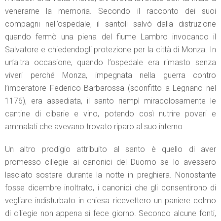
venerarne la memoria. Secondo il racconto dei suoi
compagni nell’ospedale, il santoli salvò dalla distruzione
quando fermò una piena del fiume Lambro invocando il
Salvatore e chiedendogli protezione per la città di Monza. In
un’altra occasione, quando l’ospedale era rimasto senza
viveri perché Monza, impegnata nella guerra contro
l’imperatore Federico Barbarossa (sconfitto a Legnano nel
1176), era assediata, il santo riempì miracolosamente le
cantine di cibarie e vino, potendo così nutrire poveri e
ammalati che avevano trovato riparo al suo interno.
Un altro prodigio attribuito al santo è quello di aver
promesso ciliegie ai canonici del Duomo se lo avessero
lasciato sostare durante la notte in preghiera. Nonostante
fosse dicembre inoltrato, i canonici che gli consentirono di
vegliare indisturbato in chiesa ricevettero un paniere colmo
di ciliegie non appena si fece giorno. Secondo alcune fonti,