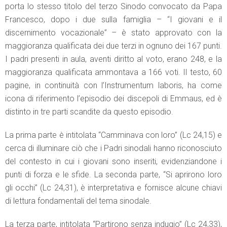
porta lo stesso titolo del terzo Sinodo convocato da Papa
Francesco, dopo i due sulla famiglia – “I giovani e il
discernimento vocazionale” – è stato approvato con la
maggioranza qualificata dei due terzi in ognuno dei 167 punti.
I padri presenti in aula, aventi diritto al voto, erano 248, e la
maggioranza qualificata ammontava a 166 voti. Il testo, 60
pagine, in continuità con l’Instrumentum laboris, ha come
icona di riferimento l’episodio dei discepoli di Emmaus, ed è
distinto in tre parti scandite da questo episodio.
La prima parte è intitolata “Camminava con loro” (Lc 24,15) e
cerca di illuminare ciò che i Padri sinodali hanno riconosciuto
del contesto in cui i giovani sono inseriti, evidenziandone i
punti di forza e le sfide. La seconda parte, “Si aprirono loro
gli occhi” (Lc 24,31), è interpretativa e fornisce alcune chiavi
di lettura fondamentali del tema sinodale.
La terza parte, intitolata “Partirono senza indugio” (Lc 24,33),