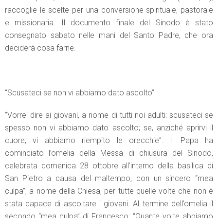
raccoglie le scelte per una conversione spirituale, pastorale
e missionaria. Il documento finale del Sinodo è stato
consegnato sabato nelle mani del Santo Padre, che ora
deciderà cosa farne.
“Scusateci se non vi abbiamo dato ascolto”
“Vorrei dire ai giovani, a nome di tutti noi adulti: scusateci se
spesso non vi abbiamo dato ascolto; se, anziché aprirvi il
cuore, vi abbiamo riempito le orecchie”. Il Papa ha
cominciato l’omelia della Messa di chiusura del Sinodo,
celebrata domenica 28 ottobre all’interno della basilica di
San Pietro a causa del maltempo, con un sincero “mea
culpa”, a nome della Chiesa, per tutte quelle volte che non è
stata capace di ascoltare i giovani. Al termine dell’omelia il
secondo “mea culpa” di Francesco: “Quante volte abbiamo