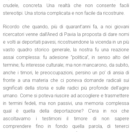
crudele, concreta. Una realtà che non consente facili
stereotipi. Una storia complicata e non facile da ricostruire.
Ricordo che quando, più di quarant’anni fa, a noi giovani
ricercatori venne dall’Aned di Pavia la proposta di dare nomi
e volti ai deportati pavesi, ricostruendone la vicenda in un più
vasto quadro storico generale, la nostra fu una reazione
assai complessa: fu adesione “politica”, in senso alto del
termine; fu interesse culturale; ma non mancarono, da subito,
anche i timori, le preoccupazioni, persino un po’ di ansia di
fronte a una materia che ci poneva domande radicali sui
significati della storia e sulle radici più profonde dell’agire
umano. Come si poteva riuscire ad accogliere e trasmettere
in termini fedeli, ma non passivi, una memoria complessa
qual è quella della deportazione? C’era in noi che
ascoltavamo i testimoni il timore di non sapere
comprendere fino in fondo quella parola, di tenerci