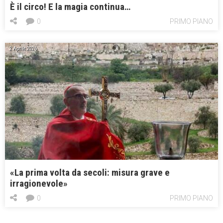
È il circo! E la magia continua…
0
PRIMO PIANO
2 Aprile 2026
«La prima volta da secoli: misura grave e
irragionevole»
0
PRIMO PIANO