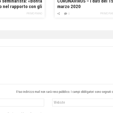
o seminarista: «Bontà
CORONAVIRUS – I dati del 1
o nel rapporto con gli
marzo 2020
PRIMO PIANO
PRIMO PIA
0
Il tuo indirizzo mail non sarà reso pubblico. I campi obbligatori sono segnati 