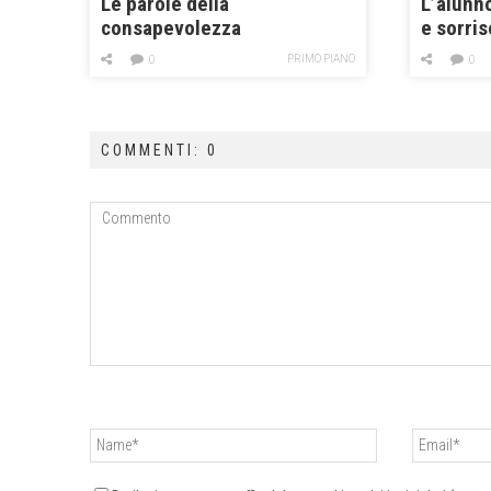
Le parole della
L’alunn
consapevolezza
e sorris
altri»
PRIMO PIANO
0
0
COMMENTI: 0