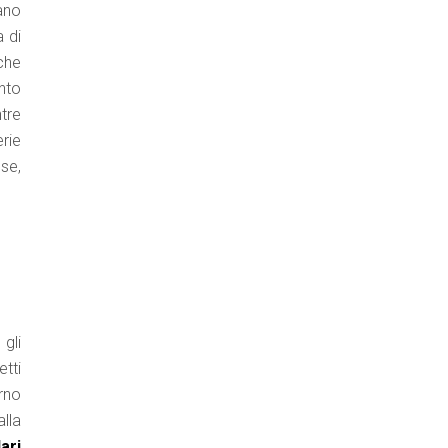
rano
a di
 che
nto
tre
rie
ese,
gli
etti
rno
lla
ari