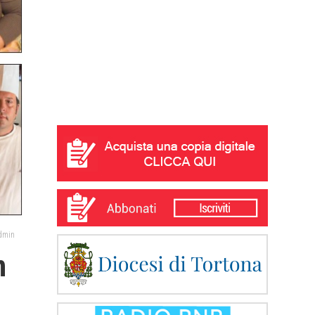
admin
n