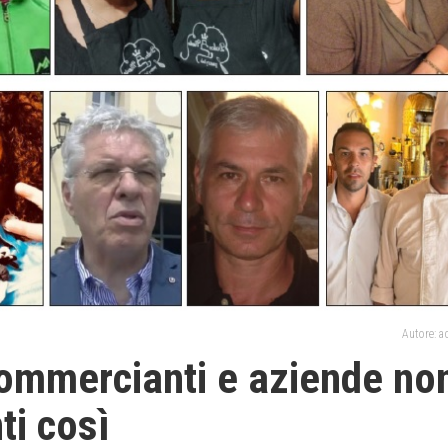
Autore: 
 Commercianti e aziende no
ti così