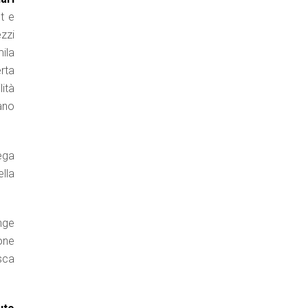
t e
ezzi
ila
rta
lità
ano
ega
ella
nge
one
esca