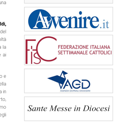
 una
di,
del
oltà
a la
 ai
no e
ella
a in
to,
amo
gli