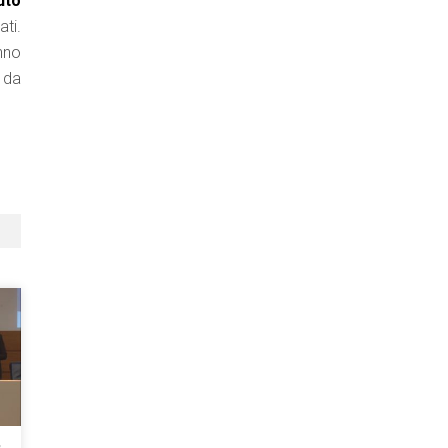
uto
ati.
nno
 da