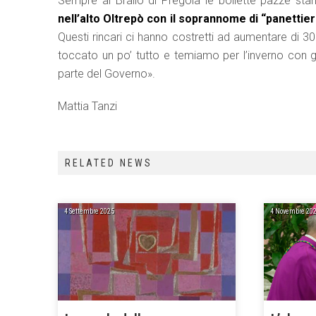
Sempre al Brallo di Pregola le bollette pazze sta
nell’alto Oltrepò con il soprannome di “panettie
Questi rincari ci hanno costretti ad aumentare di 30
toccato un po’ tutto e temiamo per l’inverno con 
parte del Governo».
Mattia Tanzi
RELATED NEWS
4 Settembre 2025
4 Novembre 20