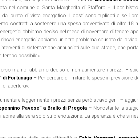
ata nel comune di Santa Margherita di Staffora – Il bar bistro
i dal punto di vista energetico. I costi sono triplicati e se i pr
remo costretti a sostenere una spesa preventivata di oltre 18 m
mi energetici abbiamo deciso nel mese di novembre di tenere ape
i rincari energetici abbiamo un altro problema causato dalla viabi
interventi di sistemazione annunciati sulle due strade, che port
ve tempo possibile».
no scorso ma noi abbiamo deciso di non aumentare i prezzi. – spi
a” di Fortunago
– Per cercare di limitare le spese in previsione d
i di apertura».
aumentare leggermente i prezzi senza però stravolgerli. – aggiu
“Appennino Pavese” a Brallo di Pregola
– Nonostante la stagi
i aprire alla sera solo su prenotazione. La speranza è che si ri