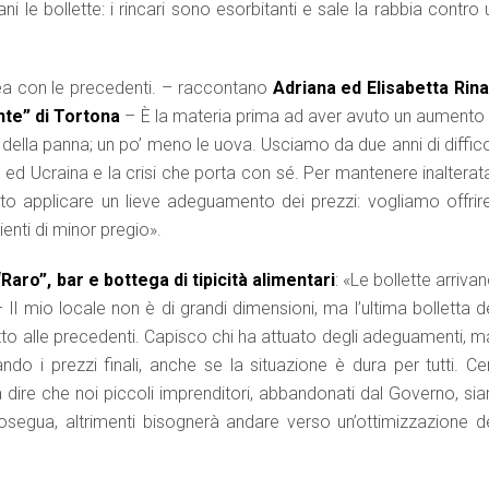
ani le bollette: i rincari sono esorbitanti e sale la rabbia contro
inea con le precedenti. – raccontano
Adriana ed Elisabetta Rinal
nte” di Tortona
– È la materia prima ad aver avuto un aumento 
o della panna; un po’ meno le uova. Usciamo da due anni di diffic
 ed Ucraina e la crisi che porta con sé. Per mantenere inalterat
vuto applicare un lieve adeguamento dei prezzi: vogliamo offrire
ienti di minor pregio».
“Raro”, bar e bottega di tipicità alimentari
: «Le bollette arriva
 Il mio locale non è di grandi dimensioni, ma l’ultima bolletta d
tto alle precedenti. Capisco chi ha attuato degli adeguamenti, m
 i prezzi finali, anche se la situazione è dura per tutti. Cer
 dire che noi piccoli imprenditori, abbandonati dal Governo, si
osegua, altrimenti bisognerà andare verso un’ottimizzazione de