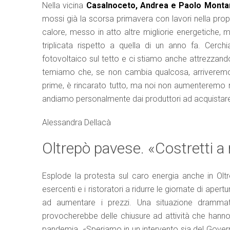
Nella vicina
Casalnoceto, Andrea e Paolo Montanar
mossi già la scorsa primavera con lavori nella propr
calore, messo in atto altre migliorie energetiche, m
triplicata rispetto a quella di un anno fa. Cer
fotovoltaico sul tetto e ci stiamo anche attrezzand
temiamo che, se non cambia qualcosa, arriveremo 
prime, è rincarato tutto, ma noi non aumenteremo null
andiamo personalmente dai produttori ad acquistare
Alessandra Dellacà
Oltrepò pavese. «Costretti a r
Esplode la protesta sul caro energia anche in Oltr
esercenti e i ristoratori a ridurre le giornate di apertur
ad aumentare i prezzi. Una situazione drammat
provocherebbe delle chiusure ad attività che hanno 
pandemia. «Speriamo in un intervento sia del Govern