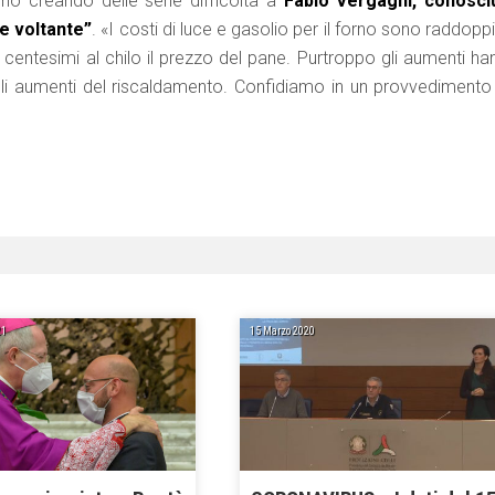
nno creando delle serie difficoltà a
Fabio Vergagni, conosci
re voltante”
. «I costi di luce e gasolio per il forno sono raddoppi
 centesimi al chilo il prezzo del pane. Purtroppo gli aumenti ha
gli aumenti del riscaldamento. Confidiamo in un provvedimento
21
15 Marzo 2020