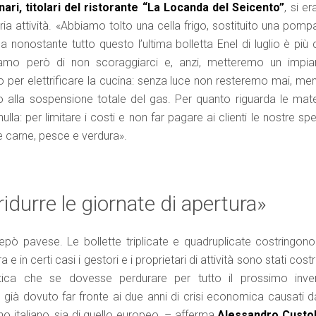
i, titolari del ristorante “La Locanda del Seicento”
, si e
ia attività. «Abbiamo tolto una cella frigo, sostituito una pomp
a nonostante tutto questo l’ultima bolletta Enel di luglio è più
chiamo però di non scoraggiarci e, anzi, metteremo un impia
o per elettrificare la cucina: senza luce non resteremo mai, men
alla sospensione totale del gas. Per quanto riguarda le mate
a: per limitare i costi e non far pagare ai clienti le nostre sp
 carne, pesce e verdura».
idurre le giornate di apertura»
epò pavese. Le bollette triplicate e quadruplicate costringono 
a e in certi casi i gestori e i proprietari di attività sono stati costr
ica che se dovesse perdurare per tutto il prossimo inve
già dovuto far fronte ai due anni di crisi economica causati da
o italiano, sia di quello europeo. – afferma
Alessandro Custol