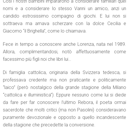
Così i nostri bambini impararono a considerare familiari quei
nomi e a considerare lo stesso Vanni un amico, anzi un
candido estrosissimo compagno di giochi. E lui non si
sottraeva ma amava scherzare con la dolce Cecilia e
Giacomo “il Brighella”, come lo chiamava.
Fece in tempo a conoscere anche Lorenza, nata nel 1989.
Allora, complimentandosi, notò affettuosamente come
facessimo più figli noi che libri lui…
Di famiglia cattolica, originaria della Svizzera tedesca, si
professava credente ma non praticante e politicamente
“laico” (però nostalgico della grande stagione della Milano
“cattolica e illuministica”). Eppure nessuno come lui si diede
da fare per far conoscere l’ultimo Rebora, il poeta ormai
sacerdote che molti critici (ma non Pasolini) consideravano
puramente devozionale e opposto a quello incandescente
della stagione che precedette la conversione.