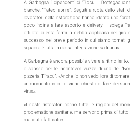
A Garbagna i dipendenti di “Bocù – Bottegacucina”,
bianche: “Fateci aprire”. Seguiti a ruota dallo staff 
lavoratori della ristorazione hanno ideato una “pr
poco incline a fare asporto e delivery, – spiega P
attuato questa formula debba applicarla nel giro 
successo nel breve periodo in cui siamo tornati gi
squadra è tutta in cassa integrazione saltuaria».
A Garbagna è ancora possibile vivere a ritmo lento
a spasso per le incantevoli viuzze di uno dei “Borghi
pizzeria “Firadü”. «Anche io non vedo l’ora di tornar
un momento in cui ci viene chiesto di fare dei sacr
virus».
«I nostri ristoratori hanno tutte le ragioni del 
problematiche sanitarie, ma servono prima di tutto gi
mancato fatturato».