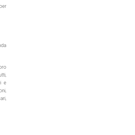
per
onda
oro
tti,
i e
ni,
ari,