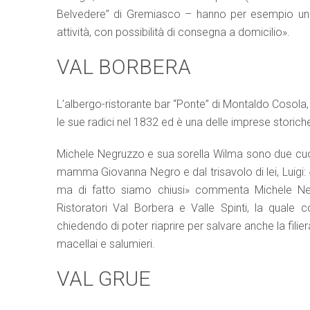
Belvedere” di Gremiasco – hanno per esempio unit
attività, con possibilità di consegna a domicilio».
VAL BORBERA
L’albergo-ristorante bar “Ponte” di Montaldo Cosola,
le sue radici nel 1832 ed è una delle imprese storich
Michele Negruzzo e sua sorella Wilma sono due cuoch
mamma Giovanna Negro e dal trisavolo di lei, Luigi: «
ma di fatto siamo chiusi» commenta Michele Neg
Ristoratori Val Borbera e Valle Spinti, la quale c
chiedendo di poter riaprire per salvare anche la filiera 
macellai e salumieri.
VAL GRUE