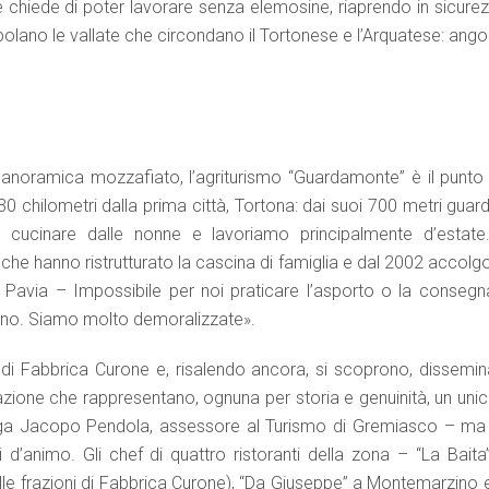
e chiede di poter lavorare senza elemosine, riaprendo in sicurez
opolano le vallate che circondano il Tortonese e l’Arquatese: angol
noramica mozzafiato, l’agriturismo “Guardamonte” è il punto 
chilometri dalla prima città, Tortona: dai suoi 700 metri guarda
ucinare dalle nonne e lavoriamo principalmente d’estate
, che hanno ristrutturato la cascina di famiglia e dal 2002 accol
a, Pavia – Impossibile per noi praticare l’asporto o la consegn
ontano. Siamo molto demoralizzate».
i Fabbrica Curone e, risalendo ancora, si scoprono, dissemin
torazione che rappresentano, ognuna per storia e genuinità, un un
piega Jacopo Pendola, assessore al Turismo di Gremiasco – ma
’animo. Gli chef di quattro ristoranti della zona – “La Baita”
lle frazioni di Fabbrica Curone), “Da Giuseppe” a Montemarzino e