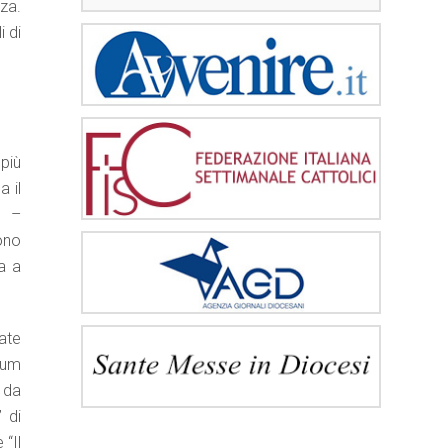
za.
i di
più
 il
. –
gono
a a
ate
icum
 da
 di
 “Il