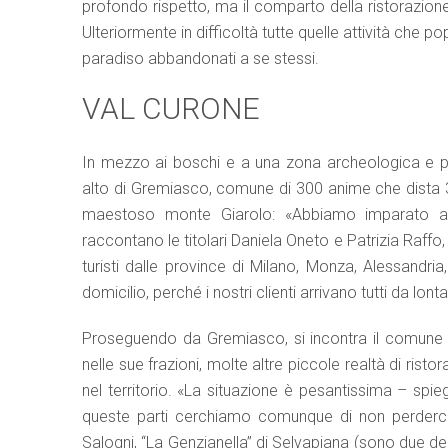
profondo rispetto, ma il comparto della ristorazion
Ulteriormente in difficoltà tutte quelle attività che p
paradiso abbandonati a se stessi.
VAL CURONE
In mezzo ai boschi e a una zona archeologica e pa
alto di Gremiasco, comune di 300 anime che dista 30 
maestoso monte Giarolo: «Abbiamo imparato a c
raccontano le titolari Daniela Oneto e Patrizia Raffo
turisti dalle province di Milano, Monza, Alessandri
domicilio, perché i nostri clienti arrivano tutti da l
Proseguendo da Gremiasco, si incontra il comune d
nelle sue frazioni, molte altre piccole realtà di ris
nel territorio. «La situazione è pesantissima – s
queste parti cerchiamo comunque di non perderci d
Salogni, “La Genzianella” di Selvapiana (sono due de