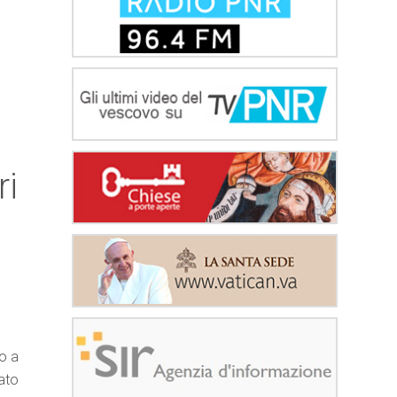
ri
no a
ato