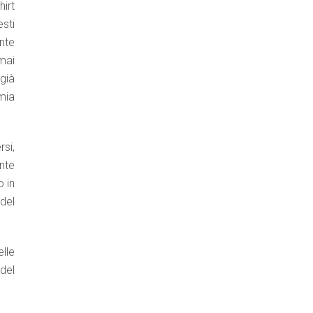
irt
esti
nte
mai
già
mia
si,
ante
o in
del
lle
 del