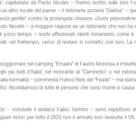
 capitanata da Paolo Nicolini – l’hanno scritto sulle loro t-sh
di un altro locale del paese – il ristorante pizzeria “Garbus” – qu
otesta gentile” contro la prolungata chiusura: «Sono personalme
aolo Nicolini – a maggior ragione se un ristorante che non ha 
di poco tempo. I nostri affezionati clienti torneranno come è 
alli: nel frattempo, cerco di restare in contatto con loro. La 
, soggiornare nel camping “Emaieu” di Fausto Moressa e imbatter
 più belli d’Italia”, nel ristorante al “Caminetto” o nel ristor
e alla normalità – commenta Franco Risti, del “Firadü” – ma siam
ifici. Ricordiamoci di tutte le persone che sono morte a causa 
mondo – conclude il sindaco Fabio Semino – sono rispettoso de
usti ristori: per tutto il 2020 non è arrivato loro neanche il 5%