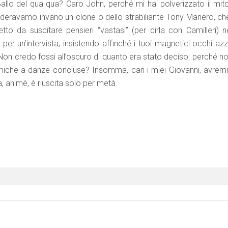
Ballo del qua qua? Caro John, perché mi hai polverizzato il mito
deravamo invano un clone o dello strabiliante Tony Manero, che
tto da suscitare pensieri “vastasi” (per dirla con Camilleri) ne
per un’intervista, insistendo affinché i tuoi magnetici occhi azz
on credo fossi all’oscuro di quanto era stato deciso: perché non
emiche a danze concluse? Insomma, cari i miei Giovanni, avre
a, ahimè, è riuscita solo per metà.