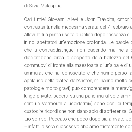
di Silvia Malaspina
Cari i miei Giovanni Allevi e John Travolta, omonim
contrastanti, nella medesima serata del 7 febbraio a
Allevi, la tua prima uscita pubblica dopo l’assenza d
in noi spettatori un’emozione profonda. Le parole
che ti contraddistingue, non cadendo mai nella s
dichiarazione circa la scoperta della bellezza del
commuovi di fronte alla maestosità di un’alba e di 
ammalati che hai conosciuto e che hanno perso la pr
applauso della platea dell’Ariston, mi hanno molto 
patologie molto gravi) può comprendere la meraviglia
lungo privato: sedersi su una panchina al sole ammir
sarà un Vermouth a uccidermi») sono doni di tempo
custodire ricordi che non siano solo di sofferenza. 
tuo sorriso. Peccato che poco dopo sia arrivato John 
– infatti la sera successiva abbiamo tristemente c