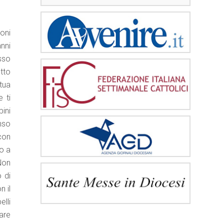
oni
nni
osso
tto
tua
 ti
ini
nso
con
to a
«Non
 di
n il
elli
are