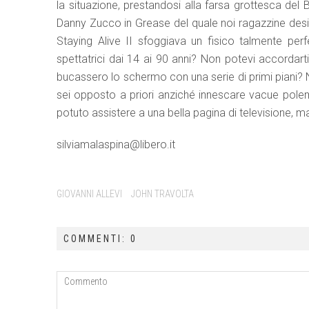
la situazione, prestandosi alla farsa grottesca del 
Danny Zucco in Grease del quale noi ragazzine desi
Staying Alive II sfoggiava un fisico talmente perfe
spettatrici dai 14 ai 90 anni? Non potevi accordarti 
bucassero lo schermo con una serie di primi piani? N
sei opposto a priori anziché innescare vacue pol
potuto assistere a una bella pagina di televisione, m
silviamalaspina@libero.it
GIOVANNI ALLEVI
JOHN TRAVOLTA
COMMENTI: 0