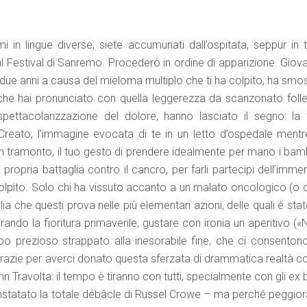
i in lingue diverse, siete accumunati dall’ospitata, seppur in t
l Festival di Sanremo. Procederò in ordine di apparizione. Giova
i due anni a causa del mieloma multiplo che ti ha colpito, ha sm
 che hai pronunciato con quella leggerezza da scanzonato folle
pettacolarizzazione del dolore, hanno lasciato il segno: la 
 Creato, l’immagine evocata di te in un letto d’ospedale mentre
un tramonto, il tuo gesto di prendere idealmente per mano i bamb
opria battaglia contro il cancro, per farli partecipi dell’imme
colpito. Solo chi ha vissuto accanto a un malato oncologico (o 
 che questi prova nelle più elementari azioni, delle quali è sta
ando la fioritura primaverile, gustare con ironia un aperitivo (
 prezioso strappato alla inesorabile fine, che ci consentono
Grazie per averci donato questa sferzata di drammatica realtà co
Travolta: il tempo è tiranno con tutti, specialmente con gli ex b
onstatato la totale débâcle di Russel Crowe – ma perché peggior