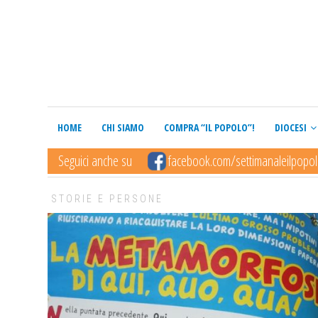
HOME
CHI SIAMO
COMPRA “IL POPOLO”!
DIOCESI
Seguici anche su
facebook.com/settimanaleilpopo
STORIE E PERSONE