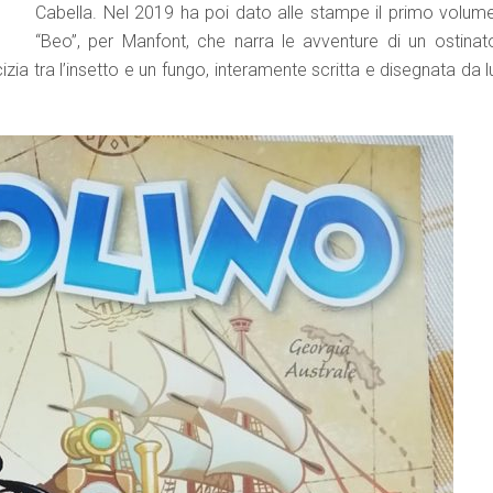
Cabella. Nel 2019 ha poi dato alle stampe il primo volume
“Beo”, per Manfont, che narra le avventure di un ostinat
izia tra l’insetto e un fungo, interamente scritta e disegnata da l