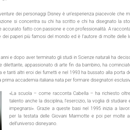
avventure dei personaggi Disney è un’esperienza piacevole che mo
nzione si concentra su chi ha scritto e chi ha disegnato la stor
 e accurato fatto con passione e con professionalità. A racconta
te dei paperi più famosi del mondo ed è l’autore di molte delle 
anni e dopo aver terminato gli studi in Scienze naturali ha decis
ore dilettante, appassionato di arte fin da bambino, ha comincia
a e tanti altri eroi dei fumetti e nel 1993 ha bussato alla porta d
lla prima accademia italiana nata per formare disegnatori esclusiv
«La scuola – come racconta Cabella – ha richiesto oltre
talento anche la disciplina, l’esercizio, la voglia di studiare 
impegnarsi». Grazie a queste basi nel 1995 inizia a lavor
per la testata delle Giovani Marmotte e poi per molte al
dell’universo disneyano.