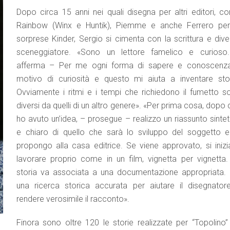
Dopo circa 15 anni nei quali disegna per altri editori, c
Rainbow (Winx e Huntik), Piemme e anche Ferrero per
sorprese Kinder, Sergio si cimenta con la scrittura e dive
sceneggiatore. «Sono un lettore famelico e curioso
afferma – Per me ogni forma di sapere e conoscenz
motivo di curiosità e questo mi aiuta a inventare stor
Ovviamente i ritmi e i tempi che richiedono il fumetto s
diversi da quelli di un altro genere». «Per prima cosa, dopo
ho avuto un’idea, – prosegue – realizzo un riassunto sintet
e chiaro di quello che sarà lo sviluppo del soggetto e
propongo alla casa editrice. Se viene approvato, si inizi
lavorare proprio come in un film, vignetta per vignetta.
storia va associata a una documentazione appropriata. 
una ricerca storica accurata per aiutare il disegnator
rendere verosimile il racconto».
Finora sono oltre 120 le storie realizzate per “Topolino”