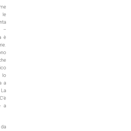
ome
 le
nta
. –
a è
ie.
ono
 che
ico
 lo
a a
 La
C’è
e a
 da