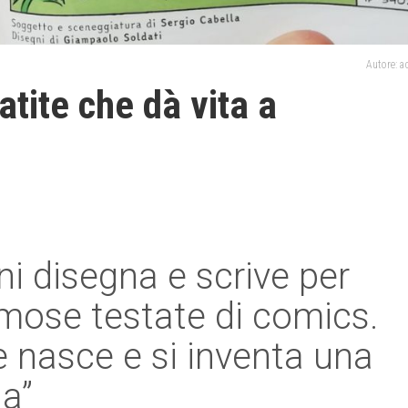
Autore: 
tite che dà vita a
ni disegna e scrive per
amose testate di comics.
 nasce e si inventa una
ia”