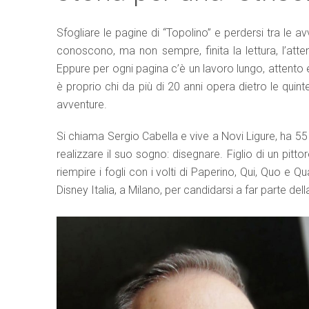
Sfogliare le pagine di “Topolino” e perdersi tra le 
conoscono, ma non sempre, finita la lettura, l’atte
Eppure per ogni pagina c’è un lavoro lungo, attento
è proprio chi da più di 20 anni opera dietro le quin
avventure.
Si chiama Sergio Cabella e vive a Novi Ligure, ha 55 
realizzare il suo sogno: disegnare. Figlio di un pitt
riempire i fogli con i volti di Paperino, Qui, Quo e Qu
Disney Italia, a Milano, per candidarsi a far parte de