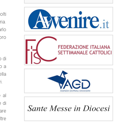
lti
ia.
rlo
loro
o di
to a
ella
i.
 al
e di
are
tre