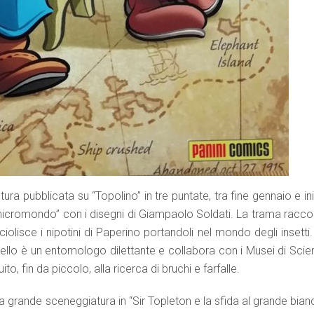
tura pubblicata su “Topolino” in tre puntate, tra fine gennaio e in
el micromondo” con i disegni di Giampaolo Soldati. La trama racc
olisce i nipotini di Paperino portandoli nel mondo degli insetti
llo è un entomologo dilettante e collabora con i Musei di Scie
, fin da piccolo, alla ricerca di bruchi e farfalle.
tra grande sceneggiatura in “Sir Topleton e la sfida al grande bian