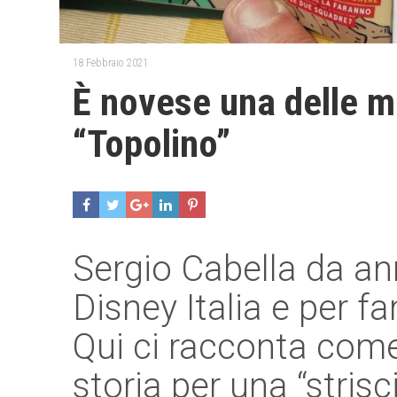
18 Febbraio 2021
È novese una delle ma
“Topolino”
Sergio Cabella da an
Disney Italia e per f
Qui ci racconta come
storia per una “strisc