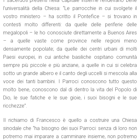
I sacerdoti presenti nella Capitale insieme rendevano bene
l’universalità della Chiesa: “Le parrocchie in cui svolgete il
vostro ministero – ha scritto il Pontefice – si trovano in
contesti molto differenti: da quelle delle periferie delle
megalopoli – le ho conosciute direttamente a Buenos Aires
– a quelle vaste come province nelle regioni meno
densamente popolate; da quelle dei centri urbani di molti
Paesi europei, in cui antiche basiliche ospitano comunità
sempre più piccole e più anziane, a quelle in cui si celebra
sotto un grande albero e il canto degli uccelli si mescola alla
voce dei tanti bambini. I Parroci conoscono tutto questo
molto bene, conoscono dal di dentro la vita del Popolo di
Dio, le sue fatiche e le sue gioie, i suoi bisogni e le sue
ricchezze”.
Il richiamo di Francesco è quello a costruire una Chiesa
sinodale che “ha bisogno dei suoi Parroci: senza di loro non
potremo mai imparare a camminare insieme, non potremo