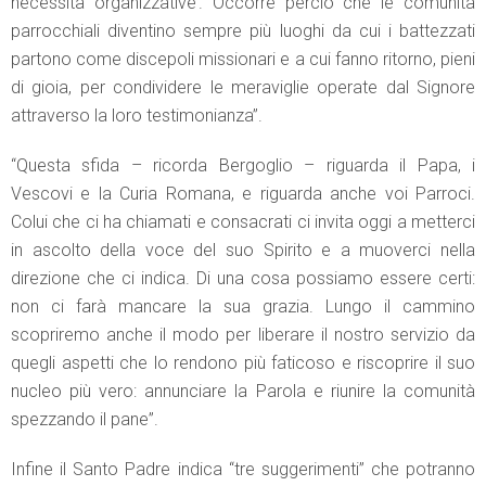
necessità organizzative’. Occorre perciò che le comunità
parrocchiali diventino sempre più luoghi da cui i battezzati
partono come discepoli missionari e a cui fanno ritorno, pieni
di gioia, per condividere le meraviglie operate dal Signore
attraverso la loro testimonianza”.
“Questa sfida – ricorda Bergoglio – riguarda il Papa, i
Vescovi e la Curia Romana, e riguarda anche voi Parroci.
Colui che ci ha chiamati e consacrati ci invita oggi a metterci
in ascolto della voce del suo Spirito e a muoverci nella
direzione che ci indica. Di una cosa possiamo essere certi:
non ci farà mancare la sua grazia. Lungo il cammino
scopriremo anche il modo per liberare il nostro servizio da
quegli aspetti che lo rendono più faticoso e riscoprire il suo
nucleo più vero: annunciare la Parola e riunire la comunità
spezzando il pane”.
Infine il Santo Padre indica “tre suggerimenti” che potranno