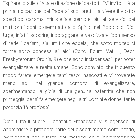
“ispirare lo stile di vita e di azione dei pastori”. “Vi invito – è la
prima indicazione del Papa ai suoi preti – a vivere il vostro
specifico carisma ministeriale sempre più al servizio dei
multiformi doni disseminati dallo Spirito nel Popolo di Dio.
Urge, infatti, scoprire, incoraggiare e valorizzare ‘con senso
di fede i carismi, sia umili che eccelsi, che sotto molteplici
forme sono concessi ai laici’ (Conc. Ecum. Vat. II, Decr.
Presbyterorum Ordinis, 9) e che sono indispensabili per poter
evangelizzare le realtà umane. Sono convinto che in questo
modo farete emergere tanti tesori nascosti e vi troverete
meno soli nel grande compito di evangelizzare,
sperimentando la gioia di una genuina paternità che non
primeggia, bensì fa emergere negli altri, uomini e donne, tante
potenzialità preziose”.
“Con tutto il cuore – continua Francesco vi suggerisco di
apprendere e praticare l’arte del discernimento comunitario,
avvalendovi per questo del metodo della ‘conversazione