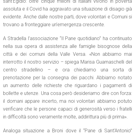
sant’Egidio: oltre cinque milioni di italiani vivono in povertà
assoluta e il Covid ha aggravato una situazione di disagio già
evidente. Anche dalle nostre parti, dove volontari e Comuni si
trovano a fronteggiare un’emergenza crescente.
A Stradella l’associazione “Il Pane quotidiano” ha continuato
nella sua opera di assistenza alle famiglie bisognose della
città e dei comuni della Valle Versa. «Non abbiamo mai
interrotto il nostro servizio – spiega Marisa Guarnaschelli del
centro stradellino – e ora chiediamo una sorta di
prenotazione per la consegna dei pacchi. Abbiamo notato
un aumento delle richieste che riguardano i pagamenti di
bollette e utenze. Una cosa però desideriamo dire con forza:
il domani appare incerto, ma noi volontari abbiamo potuto
verificare che le persone capaci di generosità verso i fratelli
in difficoltà sono veramente molte, addirittura più di prima».
Analoga situazione a Broni dove il “Pane di Sant’Antonio”