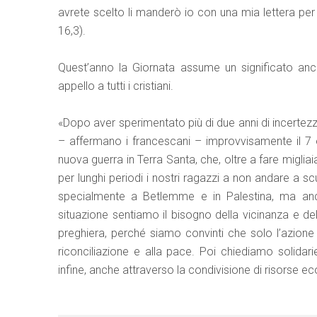
avrete scelto li manderò io con una mia lettera per
16,3).
Quest’anno la Giornata assume un significato anco
appello a tutti i cristiani.
«Dopo aver sperimentato più di due anni di incertezza
– affermano i francescani – improvvisamente il 7 
nuova guerra in Terra Santa, che, oltre a fare migliai
per lunghi periodi i nostri ragazzi a non andare a sc
specialmente a Betlemme e in Palestina, ma anc
situazione sentiamo il bisogno della vicinanza e dell
preghiera, perché siamo convinti che solo l’azione d
riconciliazione e alla pace. Poi chiediamo solidari
infine, anche attraverso la condivisione di risorse 