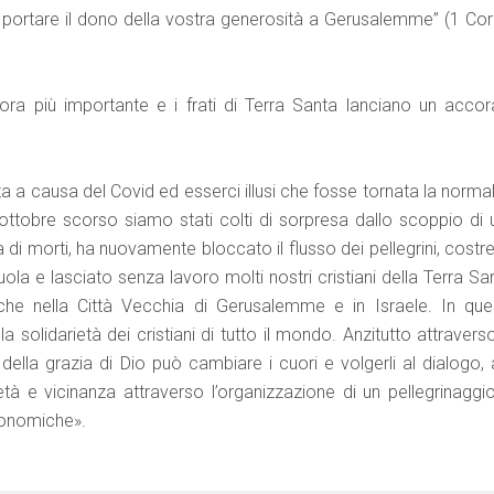
 portare il dono della vostra generosità a Gerusalemme” (1 Cori
ra più importante e i frati di Terra Santa lanciano un accor
 a causa del Covid ed esserci illusi che fosse tornata la normal
ottobre scorso siamo stati colti di sorpresa dallo scoppio di 
a di morti, ha nuovamente bloccato il flusso dei pellegrini, costr
uola e lasciato senza lavoro molti nostri cristiani della Terra Sa
he nella Città Vecchia di Gerusalemme e in Israele. In que
a solidarietà dei cristiani di tutto il mondo. Anzitutto attravers
ella grazia di Dio può cambiare i cuori e volgerli al dialogo, a
età e vicinanza attraverso l’organizzazione di un pellegrinaggio
economiche».