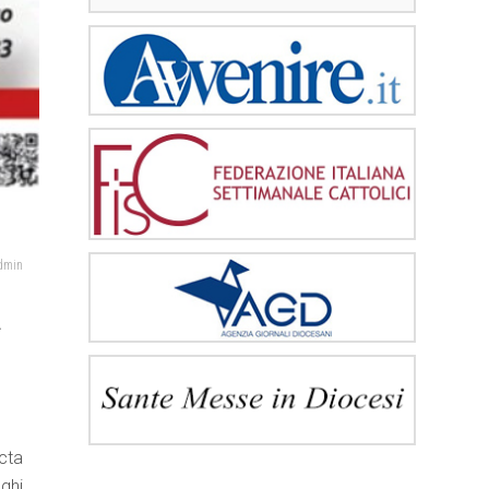
admin
a
cta
oghi