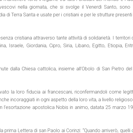
 vescovi nella giornata, che si svolge il Venerdì Santo, sono 
di Terra Santa e usate per i cristiani e per le strutture presenti
nza cristiana attraverso tante attività di solidarietà. I territori
 Israele, Giordania, Cipro, Siria, Libano, Egitto, Etiopia, Erit
nute dalla Chiesa cattolica, insieme all’Obolo di San Pietro del
vato la loro fiducia ai francescani, riconfermandoli come legitt
he incoraggiati in ogni aspetto della loro vita, a livello religios
on l’esortazione apostolica Nobis in animo, datata 25 marzo 19
la prima Lettera di san Paolo ai Corinzi: “Quando arriverò, quelli