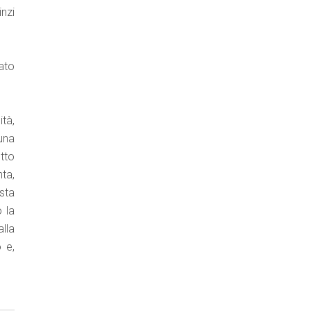
nzi
ato
ità,
una
etto
nta,
sta
o la
lla
 e,