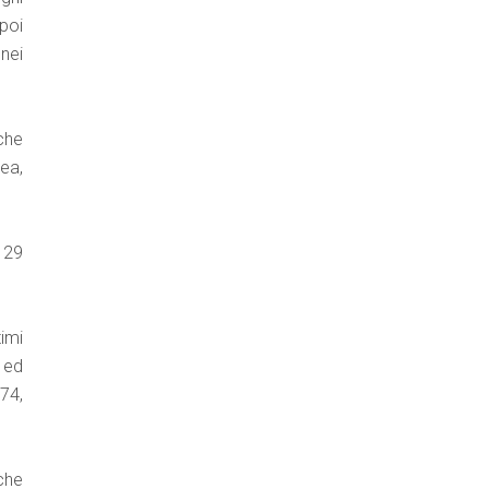
poi
 nei
 che
rea,
 29
imi
o ed
74,
 che