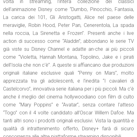
volta in streaming, l’intera collezione dei classici
dell’animazione Disney come “Dumbo, Pinocchio, Fantasia,
La carica dei 101, Gli Aristogatti, Alice nel paese delle
meraviglie, Robin Hood, Peter Pan, Cenerentola, La spada
nella roccia, La Sirenetta e Frozen”. Presenti anche i live
action di successo come “Aladdin”; abbondano le serie TV
già viste su Disney Channel e adatte an-che ai più piccoli
come “Violetta, Hannah Montana, Topolino, Jake e i pirati
dell’Isola che non c’è”. A queste si affiancano due produzioni
originali italiane esclusive quali “Penny on Mars”, molto
apprezzata tra gli adolescenti, e l’inedita “I cavalieri di
Castelcorvo”, innovativa serie italiana per i più piccoli. Ma c’è
anche il meglio del cinema hollywoodiano con film di culto
come “Mary Poppins” e “Avatar”, senza contare l’atteso
“Togo” con il 4 volte candidato all’Oscar Willem Dafoe. Ma
tanti altri sono i prodotti originali esclusivi. Vista la quantità e
qualità di intrattenimento offerto, Disney+ farà di sicuro
concorrenza alle altre piattaforme streaming disponibili.