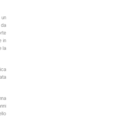
à un
 da
rte
e in
e la
ica
ata
nna
nni
ello