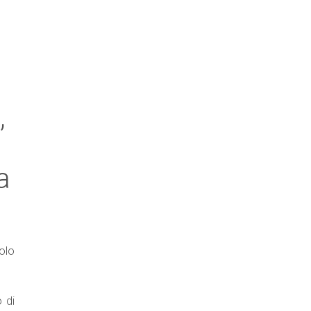
n
,
a
olo
o di