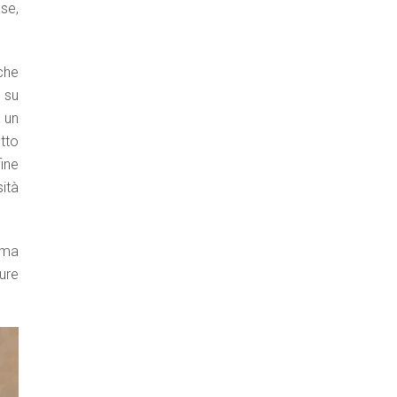
sse,
che
e su
a un
utto
ine
ità
ima
ure