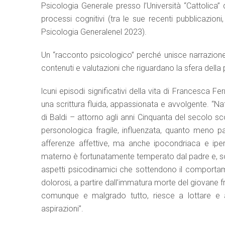
Psicologia Generale presso l’Università “Cattolica” di
processi cognitivi (tra le sue recenti pubblicazion
Psicologia Generalenel 2023).
Un “racconto psicologico” perché unisce narrazione
contenuti e valutazioni che riguardano la sfera della p
lcuni episodi significativi della vita di Francesca Fe
una scrittura fluida, appassionata e avvolgente. “Nat
di Baldi – attorno agli anni Cinquanta del secolo sc
personologica fragile, influenzata, quanto meno pa
afferenze affettive, ma anche ipocondriaca e iper
materno è fortunatamente temperato dal padre e, sop
aspetti psicodinamici che sottendono il comportamen
dolorosi, a partire dall’immatura morte del giovane f
comunque e malgrado tutto, riesce a lottare e a 
aspirazioni”.