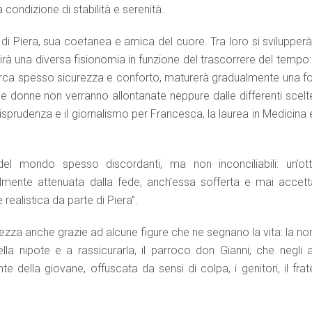
ondizione di stabilità e serenità.
a di Piera, sua coetanea e amica del cuore. Tra loro si svilupper
rà una diversa fisionomia in funzione del trascorrere del tempo:
icerca spesso sicurezza e conforto, maturerà gradualmente una fo
 due donne non verranno allontanate neppure dalle differenti scelt
risprudenza e il giornalismo per Francesca, la laurea in Medicina 
el mondo spesso discordanti, ma non inconciliabili: un’ott
lmente attenuata dalla fede, anch’essa sofferta e mai accett
realistica da parte di Piera”.
zza anche grazie ad alcune figure che ne segnano la vita: la no
la nipote e a rassicurarla, il parroco don Gianni, che negli a
 della giovane, offuscata da sensi di colpa, i genitori, il frat