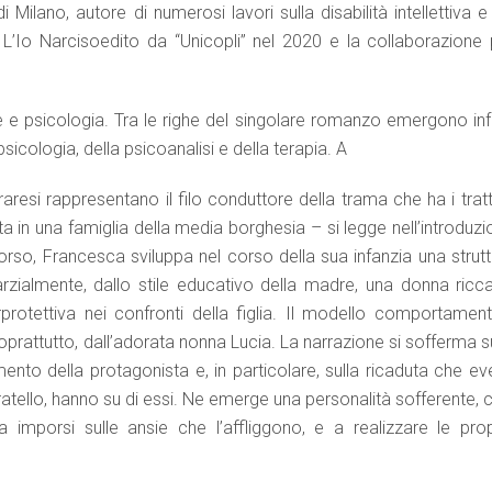
 Milano, autore di numerosi lavori sulla disabilità intellettiva e
i, L’Io Narcisoedito da “Unicopli” nel 2020 e la collaborazione 
 e psicologia. Tra le righe del singolare romanzo emergono infa
sicologia, della psicoanalisi e della terapia. A
rraresi rappresentano il filo conduttore della trama che ha i tratt
a in una famiglia della media borghesia – si legge nell’introduz
orso, Francesca sviluppa nel corso della sua infanzia una strutt
rzialmente, dallo stile educativo della madre, una donna ricca
protettiva nei confronti della figlia. Il modello comportament
rattutto, dall’adorata nonna Lucia. La narrazione si sofferma su
to della protagonista e, in particolare, sulla ricaduta che eve
ratello, hanno su di essi. Ne emerge una personalità sofferente, 
imporsi sulle ansie che l’affliggono, e a realizzare le prop