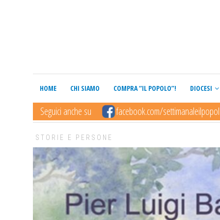
HOME
CHI SIAMO
COMPRA “IL POPOLO”!
DIOCESI
Seguici anche su
facebook.com/settimanaleilpopo
STORIE E PERSONE