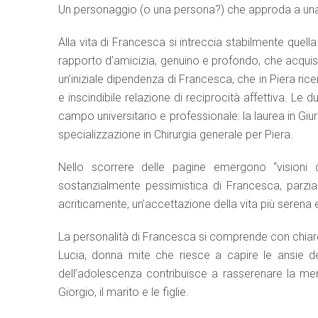
Un personaggio (o una persona?) che approda a una c
Alla vita di Francesca si intreccia stabilmente quell
rapporto d’amicizia, genuino e profondo, che acquisi
un’iniziale dipendenza di Francesca, che in Piera r
e inscindibile relazione di reciprocità affettiva. Le
campo universitario e professionale: la laurea in Giu
specializzazione in Chirurgia generale per Piera.
Nello scorrere delle pagine emergono “visioni d
sostanzialmente pessimistica di Francesca, parzia
acriticamente; un’accettazione della vita più serena e 
La personalità di Francesca si comprende con chiare
Lucia, donna mite che riesce a capire le ansie del
dell’adolescenza contribuisce a rasserenare la mente
Giorgio, il marito e le figlie.