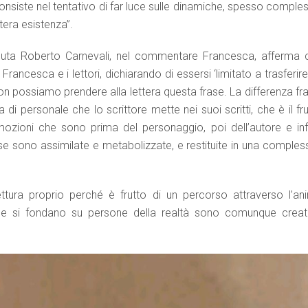
o consiste nel tentativo di far luce sulle dinamiche, spesso comple
tera esistenza”.
peuta Roberto Carnevali, nel commentare Francesca, afferma 
rancesca e i lettori, dichiarando di essersi ‘limitato a trasferir
 non possiamo prendere alla lettera questa frase. La differenza fr
 di personale che lo scrittore mette nei suoi scritti, che è il fr
mozioni che sono prima del personaggio, poi dell’autore e inf
e sono assimilate e metabolizzate, e restituite in una compless
tura proprio perché è frutto di un percorso attraverso l’an
 se si fondano su persone della realtà sono comunque creat