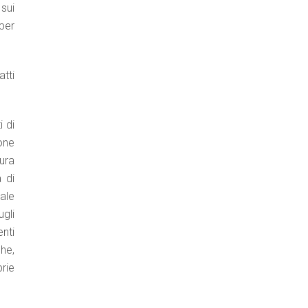
 sui
per
tti
i di
ione
ura
 di
ale
gli
nti
che,
rie