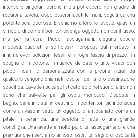
intense e singolari, perché molti potrebbero non gradire di
recarsi a tavola, dopo essersi lavati le mani, seguiti da una
potente scia odorosa. E veniamo a loro: le lavette, quasi un
simbolo di come il bon ton divenga oggetto non per il lusso,
ma per la cura. Piccoli asciugamani, eleganti eppure
modesti, quadrati e sofficissimi, proposti dal mercato in
innumerevoli soluzioni tessili e in ogni fascia di prezzo. In
spugna o in cotone, in nuance delicate o tinte vivaci con
piccoli ricami o personalizzate con le proprie iniziali, da
qualcuno vengono chiamati “ospite”, per la loro destinazione
specifica. Lavette risulta sofisticato solo nel suono: altro non
sono che salviette per gli ospiti, monouso. Disposte in
bagno, bene in vista, in cestini o in contenitori più inconsueti
come un vaso in vetro, un oggetto di antiquariato come un
pitale in ceramica, una scatola di latta o una grande
conchiglia. Una lavette è molto più di un asciugamano: è una
premura che riserviamo ai nostri ospiti, un segno di ospitalità