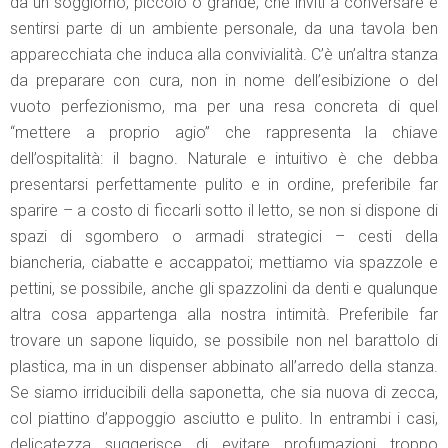
da un soggiorno, piccolo o grande, che inviti a conversare e
sentirsi parte di un ambiente personale, da una tavola ben
apparecchiata che induca alla convivialità. C’è un’altra stanza
da preparare con cura, non in nome dell’esibizione o del
vuoto perfezionismo, ma per una resa concreta di quel
“mettere a proprio agio” che rappresenta la chiave
dell’ospitalità: il bagno. Naturale e intuitivo è che debba
presentarsi perfettamente pulito e in ordine, preferibile far
sparire – a costo di ficcarli sotto il letto, se non si dispone di
spazi di sgombero o armadi strategici – cesti della
biancheria, ciabatte e accappatoi; mettiamo via spazzole e
pettini, se possibile, anche gli spazzolini da denti e qualunque
altra cosa appartenga alla nostra intimità. Preferibile far
trovare un sapone liquido, se possibile non nel barattolo di
plastica, ma in un dispenser abbinato all’arredo della stanza.
Se siamo irriducibili della saponetta, che sia nuova di zecca,
col piattino d’appoggio asciutto e pulito. In entrambi i casi,
delicatezza suggerisce di evitare profumazioni troppo