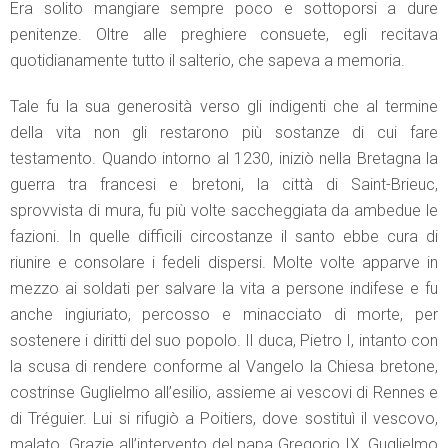
Era solito mangiare sempre poco e sottoporsi a dure
penitenze. Oltre alle preghiere consuete, egli recitava
quotidianamente tutto il salterio, che sapeva a memoria.
Tale fu la sua generosità verso gli indigenti che al termine
della vita non gli restarono più sostanze di cui fare
testamento. Quando intorno al 1230, iniziò nella Bretagna la
guerra tra francesi e bretoni, la città di Saint-Brieuc,
sprovvista di mura, fu più volte saccheggiata da ambedue le
fazioni. In quelle difficili circostanze il santo ebbe cura di
riunire e consolare i fedeli dispersi. Molte volte apparve in
mezzo ai soldati per salvare la vita a persone indifese e fu
anche ingiuriato, percosso e minacciato di morte, per
sostenere i diritti del suo popolo. Il duca, Pietro I, intanto con
la scusa di rendere conforme al Vangelo la Chiesa bretone,
costrinse Guglielmo all’esilio, assieme ai vescovi di Rennes e
di Tréguier. Lui si rifugiò a Poitiers, dove sostituì il vescovo,
malato. Grazie all’intervento del papa Gregorio IX, Guglielmo