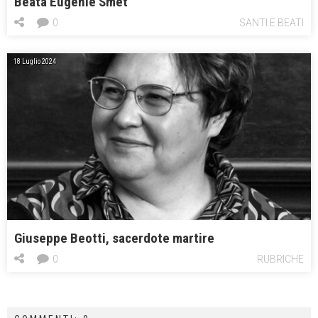
Beata Eugénie Smet
0
SANTI E BEATI
18 Luglio 2024
Giuseppe Beotti, sacerdote martire
0
RUBRICHE