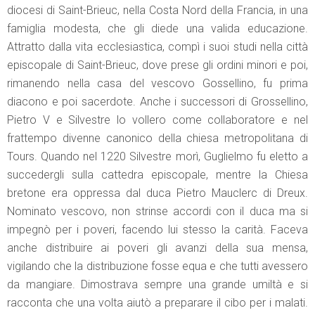
diocesi di Saint-Brieuc, nella Costa Nord della Francia, in una
famiglia modesta, che gli diede una valida educazione.
Attratto dalla vita ecclesiastica, compì i suoi studi nella città
episcopale di Saint-Brieuc, dove prese gli ordini minori e poi,
rimanendo nella casa del vescovo Gossellino, fu prima
diacono e poi sacerdote. Anche i successori di Grossellino,
Pietro V e Silvestre lo vollero come collaboratore e nel
frattempo divenne canonico della chiesa metropolitana di
Tours. Quando nel 1220 Silvestre morì, Guglielmo fu eletto a
succedergli sulla cattedra episcopale, mentre la Chiesa
bretone era oppressa dal duca Pietro Mauclerc di Dreux.
Nominato vescovo, non strinse accordi con il duca ma si
impegnò per i poveri, facendo lui stesso la carità. Faceva
anche distribuire ai poveri gli avanzi della sua mensa,
vigilando che la distribuzione fosse equa e che tutti avessero
da mangiare. Dimostrava sempre una grande umiltà e si
racconta che una volta aiutò a preparare il cibo per i malati.