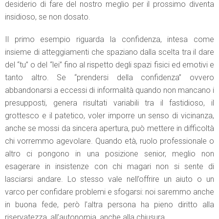
desiderio di fare del nostro meglio per il prossimo diventa
insidioso, se non dosato.
Il primo esempio riguarda la confidenza, intesa come
insieme di atteggiamenti che spaziano dalla scelta tra il dare
del “tu” o del “lei” fino al rispetto degli spazi fisici ed emotivi e
tanto altro. Se “prendersi della confidenza” ovvero
abbandonarsi a eccessi di informalità quando non mancano i
presupposti, genera risultati variabili tra il fastidioso, il
grottesco e il patetico, voler imporre un senso di vicinanza,
anche se mossi da sincera apertura, può mettere in difficoltà
chi vorremmo agevolare. Quando età, ruolo professionale o
altro ci pongono in una posizione senior, meglio non
esagerare in insistenze con chi magari non si sente di
lasciarsi andare. Lo stesso vale nell’offrire un aiuto o un
varco per confidare problemi e sfogarsi: noi saremmo anche
in buona fede, però l’altra persona ha pieno diritto alla
riservatezza, all’autonomia, anche alla chiusura.