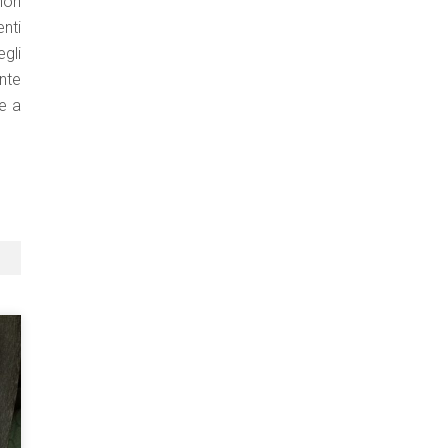
non
nti
egli
nte
e a