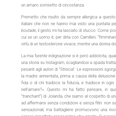
un amaro sorrisetto di circostanza.
Premetto che risulto da sempre allergica a questo 
italiani che non ne hanno mai visto una puntata pe
boutade
, il gesto mi ha lasciato di stucco. Come po
cui se un uomo è, per dirla con Camilleri, “fimminaro”
virtù di un testosterone vivace, mentre una donna d
La mia furente indignazione si è però addolcita, qua
una storia su Instagram, scagliandosi a spada tratta
pesanti agli autori di “Striscia”. Le espressioni sgo
la madre annientata, prima a causa della delusione
fida o di chi tradisce la fiducia, e tradisce in ogn
nell’amare?». Questo mi ha fatto pensare, in qu
“tranchant”) di Jolanda, che siamo al cospetto di un
ad affermarsi senza condizioni e senza filtri: non 
sensazionali, ma battagliere promuovono una rivol