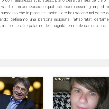
 con naturalezza sullo stesso piano dell’altra metà del cielo, 
vivaddio, non percepiscono quali potrebbero essere gli impedime
me successo che la prassi del tapiro d’oro ha riscosso nel corso d
ndo definiamo una persona indignata, “attapirata”: certame
, ma molte altre paladine della dignità femminile saranno pront
26 Maggio 2022