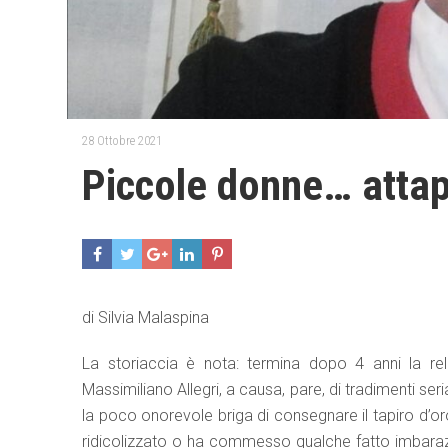
28 Ottobre 2021
Piccole donne… attap
di Silvia Malaspina
La storiaccia è nota: termina dopo 4 anni la rela
Massimiliano Allegri, a causa, pare, di tradimenti seria
la poco onorevole briga di consegnare il tapiro d’oro
ridicolizzato o ha commesso qualche fatto imbarazz