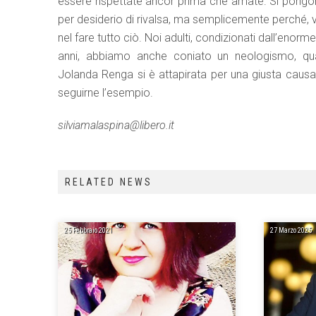
essere rispettate ancor prima che amate. Si pongono
per desiderio di rivalsa, ma semplicemente perché, 
nel fare tutto ciò. Noi adulti, condizionati dall’enor
anni, abbiamo anche coniato un neologismo, qua
Jolanda Renga si è attapirata per una giusta causa
seguirne l’esempio.
silviamalaspina@libero.it
RELATED NEWS
25 Febbraio 2021
27 Marzo 2025