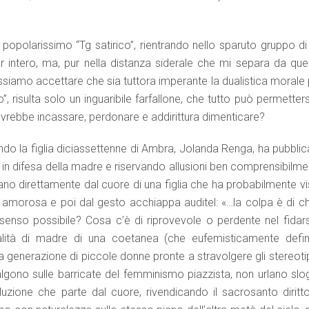
popolarissimo “Tg satirico”, rientrando nello sparuto gruppo di
r intero, ma, pur nella distanza siderale che mi separa da que
ssiamo accettare che sia tuttora imperante la dualistica morale 
, risulta solo un inguaribile farfallone, che tutto può permetters
ovrebbe incassare, perdonare e addirittura dimenticare?
ndo la figlia diciassettenne di Ambra, Jolanda Renga, ha pubblic
 in difesa della madre e riservando allusioni ben comprensibilme
rgano direttamente dal cuore di una figlia che ha probabilmente v
 amorosa e poi dal gesto acchiappa auditel: «…la colpa è di chi
i senso possibile? Cosa c’è di riprovevole o perdente nel fidars
alità di madre di una coetanea (che eufemisticamente defini
a generazione di piccole donne pronte a stravolgere gli stereoti
salgono sulle barricate del femminismo piazzista, non urlano slo
uzione che parte dal cuore, rivendicando il sacrosanto diritto