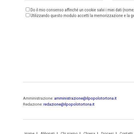
Do il mio consenso affinché un cookie salvi i miei dati (nom
Utilizzando questo modulo accetti la memorizzazione e la ges
Amministrazione:
amministrazione@ilpopolotortona.it
Redazione:
redazione@ilpopolotortona.it
Home
Abbonati
Chi siamo
Chiesa
Diocesi
Contatti