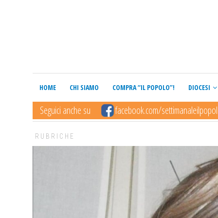
HOME
CHI SIAMO
COMPRA “IL POPOLO”!
DIOCESI
Seguici anche su
facebook.com/settimanaleilpopo
RUBRICHE