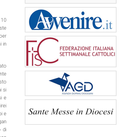
 10
ste
per
i in
ato
nte
isto
 si
i e
rei
pi e
gan
 di