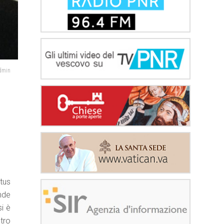
admin
tus
ende
si è
tro