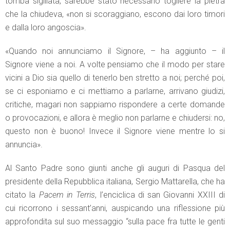
tomba sigillata, sarebbe stato necessario togliere la pietra
che la chiudeva, «non si scoraggiano, escono dai loro timori
e dalla loro angoscia».
«Quando noi annunciamo il Signore, – ha aggiunto – il
Signore viene a noi. A volte pensiamo che il modo per stare
vicini a Dio sia quello di tenerlo ben stretto a noi; perché poi,
se ci esponiamo e ci mettiamo a parlarne, arrivano giudizi,
critiche, magari non sappiamo rispondere a certe domande
o provocazioni, e allora è meglio non parlarne e chiudersi: no,
questo non è buono! Invece il Signore viene mentre lo si
annuncia».
Al Santo Padre sono giunti anche gli auguri di Pasqua del
presidente della Repubblica italiana, Sergio Mattarella, che ha
citato la
Pacem in Terris
, l’enciclica di san Giovanni XXIII di
cui ricorrono i sessant’anni, auspicando una riflessione più
approfondita sul suo messaggio “sulla pace fra tutte le genti