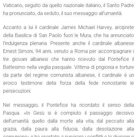
Vaticano, seguito da quello nazionale italiano, il Santo Padre
ha pronunciato, da seduto, il suo messaggio all’umanità.
Accanto a lui il cardinale James Michael Harvey, arciprete
della Basilica di San Paolo fuori le Mura, che ha annunciato
l’indulgenza plenaria. Presente anche il cardinale albanese
Ernest Simoni, 94 anni, venuto a Roma per accompagnare i
tre giovani albanesi che hanno ricevuto dal Pontefice il
Battesimo nella veglia pasquale. Vittima di prigionia e torture
da parte del regime comunista albanese, il cardinale è un
eroico testimone della forza della fede nonostante le
persecuzioni.
Nel messaggio, il Pontefice ha ricordato il senso della
Pasqua. «In Gesù si è compiuto il passaggio decisivo
dell’umanità: quello dalla morte alla vita, dal peccato alla
grazia, dalla paura alla fiducia, dalla desolazione alla
comunione» e ha esortato a superare i conflitti e le divisioni e