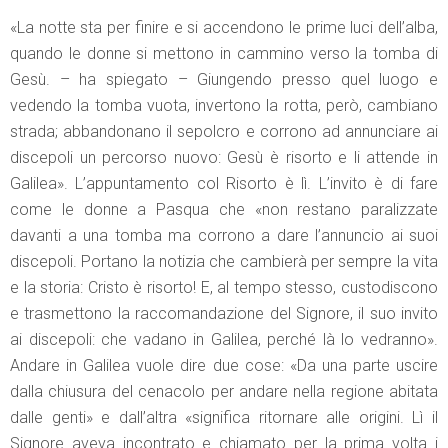
«La notte sta per finire e si accendono le prime luci dell’alba,
quando le donne si mettono in cammino verso la tomba di
Gesù. – ha spiegato – Giungendo presso quel luogo e
vedendo la tomba vuota, invertono la rotta, però, cambiano
strada; abbandonano il sepolcro e corrono ad annunciare ai
discepoli un percorso nuovo: Gesù è risorto e li attende in
Galilea». L’appuntamento col Risorto è lì. L’invito è di fare
come le donne a Pasqua che «non restano paralizzate
davanti a una tomba ma corrono a dare l’annuncio ai suoi
discepoli. Portano la notizia che cambierà per sempre la vita
e la storia: Cristo è risorto! E, al tempo stesso, custodiscono
e trasmettono la raccomandazione del Signore, il suo invito
ai discepoli: che vadano in Galilea, perché là lo vedranno».
Andare in Galilea vuole dire due cose: «Da una parte uscire
dalla chiusura del cenacolo per andare nella regione abitata
dalle genti» e dall’altra «significa ritornare alle origini. Lì il
Signore aveva incontrato e chiamato per la prima volta i