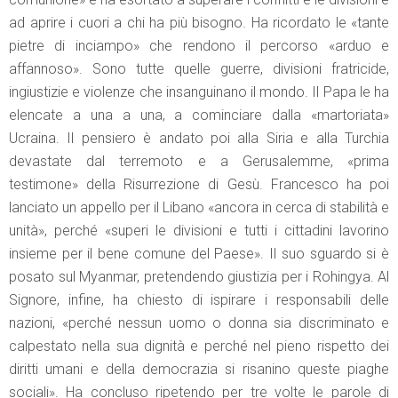
ad aprire i cuori a chi ha più bisogno. Ha ricordato le «tante
pietre di inciampo» che rendono il percorso «arduo e
affannoso». Sono tutte quelle guerre, divisioni fratricide,
ingiustizie e violenze che insanguinano il mondo. Il Papa le ha
elencate a una a una, a cominciare dalla «martoriata»
Ucraina. Il pensiero è andato poi alla Siria e alla Turchia
devastate dal terremoto e a Gerusalemme, «prima
testimone» della Risurrezione di Gesù. Francesco ha poi
lanciato un appello per il Libano «ancora in cerca di stabilità e
unità», perché «superi le divisioni e tutti i cittadini lavorino
insieme per il bene comune del Paese». Il suo sguardo si è
posato sul Myanmar, pretendendo giustizia per i Rohingya. Al
Signore, infine, ha chiesto di ispirare i responsabili delle
nazioni, «perché nessun uomo o donna sia discriminato e
calpestato nella sua dignità e perché nel pieno rispetto dei
diritti umani e della democrazia si risanino queste piaghe
sociali». Ha concluso ripetendo per tre volte le parole di