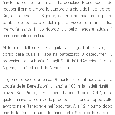
l’invito: ricorda e cammina! – ha concluso Francesco – Se
recuperi il primo amore, lo stupore e la gioia dell’incontro con
Dio, andrai avanti. Il Signore, esperto nel ribaltare le pietre
tombali del peccato e della paura, vuole illuminare la tua
memoria santa, il tuo ricordo più bello, rendere attuale il
primo incontro con Lui».
Al termine dell’omelia è seguita la liturgia battesimale, nel
corso della quale il Papa ha battezzato 8 catecumeni: 3
provenienti dall’Albania, 2 dagli Stati Uniti d’America, 1 dalla
Nigeria, 1 dall’Italia e 1 dal Venezuela.
Il giorno dopo, domenica 9 aprile, si è affacciato dalla
Loggia delle Benedizioni, dinanzi a 100 mila fedeli riuniti in
piazza San Pietro, per la benedizione “Urbi et Orbi”, nella
quale ha invocato da Dio la pace per un mondo troppe volte
avvolto nelle “tenebre” e nell’“oscurità”. Alle 12 in punto, dopo
che la fanfara ha suonato l’inno dello Stato della Città del