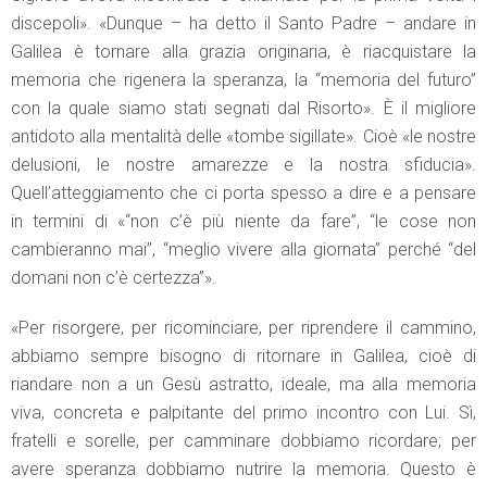
discepoli». «Dunque – ha detto il Santo Padre – andare in
Galilea è tornare alla grazia originaria, è riacquistare la
memoria che rigenera la speranza, la “memoria del futuro”
con la quale siamo stati segnati dal Risorto». È il migliore
antidoto alla mentalità delle «tombe sigillate». Cioè «le nostre
delusioni, le nostre amarezze e la nostra sfiducia».
Quell’atteggiamento che ci porta spesso a dire e a pensare
in termini di «“non c’è più niente da fare”, “le cose non
cambieranno mai”, “meglio vivere alla giornata” perché “del
domani non c’è certezza”».
«Per risorgere, per ricominciare, per riprendere il cammino,
abbiamo sempre bisogno di ritornare in Galilea, cioè di
riandare non a un Gesù astratto, ideale, ma alla memoria
viva, concreta e palpitante del primo incontro con Lui. Sì,
fratelli e sorelle, per camminare dobbiamo ricordare; per
avere speranza dobbiamo nutrire la memoria. Questo è