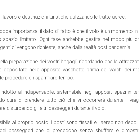
lavoro e destinazioni turistiche utilizzando le tratte aeree.
oca importanza: il dato di fatto è che il volo è un momento in 
 spazio limitato. Ogni fase andrebbe gestita nel modo più civ
angenti ci vengono richieste, anche dalla realtà post pandemia.
ella preparazione dei vostri bagagli, ricordando che le attrezza
 e depositate nelle apposite vaschette prima dei varchi dei me
re le procedure e risparmiare tempo.
dotto all’indispensabile, sistemabile negli appositi spazi in te
do cura di prendere tutto ciò che vi occorrerà durante il viag
zare disturbando gli altri passeggeri durante il volo.
ibile al proprio posto: i posti sono fissati e l’aereo non decol
he dei passeggeri che ci precedono senza sbuffare e dimostr