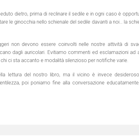
duto dietro, prima di reclinare il sedile e in ogni caso è oppor
e le ginocchia nello schienale del sedile davanti a noi… la schi
eggeri non devono essere coinvolti nelle nostre attività di sva
cano dagli auricolari. Evitiamo commenti ed esclamazioni ad a
hi ci sta accanto e modalità silenzioso per notifiche varie.
la lettura del nostro libro, ma il vicino è invece desideroso
ntilezza, poi poniamo fine alla conversazione educatamente,