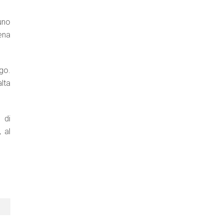
tuno
ena
go.
lta
 di
 al