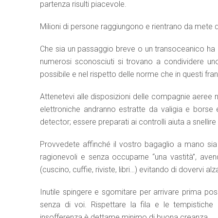
partenza risulti piacevole.
Milioni di persone raggiungono e rientrano da mete di 
Che sia un passaggio breve o un transoceanico ha p
numerosi sconosciuti si trovano a condividere uno
possibile e nel rispetto delle norme che in questi fr
Attenetevi alle disposizioni delle compagnie aeree n
elettroniche andranno estratte da valigia e borse
detector; essere preparati ai controlli aiuta a snelli
Provvedete affinché il vostro bagaglio a mano sia ri
ragionevoli e senza occuparne “una vastità”, aven
(cuscino, cuffie, riviste, libri…) evitando di dovervi al
Inutile spingere e sgomitare per arrivare prima poss
senza di voi. Rispettare la fila e le tempistic
insofferenza è dettame minimo di buona creanza.