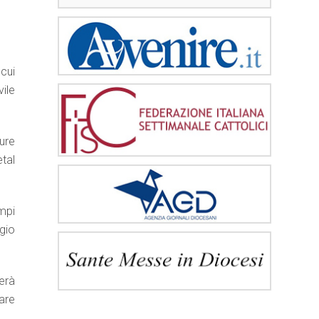
cui
ile
ture
tal
mpi
gio
lerà
are