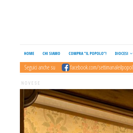
HOME
CHI SIAMO
COMPRA “IL POPOLO”!
DIOCESI
Seguici anche su
facebook.com/settimanaleilpopo
NOVESE