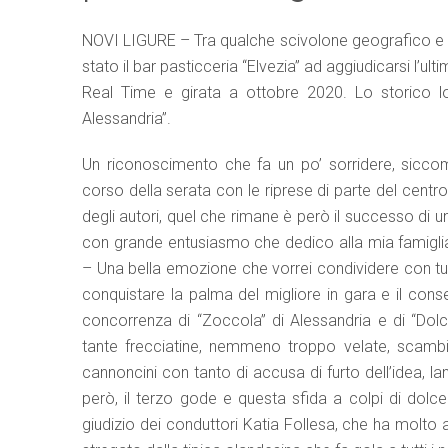
NOVI LIGURE – Tra qualche scivolone geografico e 
stato il bar pasticceria “Elvezia” ad aggiudicarsi l’
Real Time e girata a ottobre 2020. Lo storico l
Alessandria”.
Un riconoscimento che fa un po’ sorridere, siccom
corso della serata con le riprese di parte del centro s
degli autori, quel che rimane è però il successo di un
con grande entusiasmo che dedico alla mia famiglia 
– Una bella emozione che vorrei condividere con tutti g
conquistare la palma del migliore in gara e il con
concorrenza di “Zoccola” di Alessandria e di “Dol
tante frecciatine, nemmeno troppo velate, scambiat
cannoncini con tanto di accusa di furto dell’idea, lanc
però, il terzo gode e questa sfida a colpi di dolcez
giudizio dei conduttori Katia Follesa, che ha molto