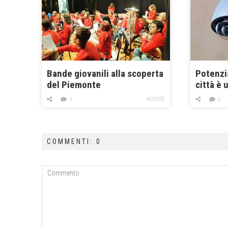
Bande giovanili alla scoperta
Potenzia
del Piemonte
città è 
NOVESE
0
0
COMMENTI: 0