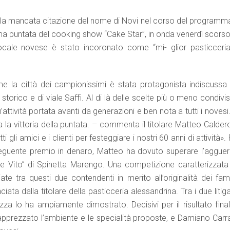
la mancata citazione del nome di Novi nel corso del programma
ultima puntata del cooking show “Cake Star”, in onda venerdì scors
ocale novese è stato incoronato come “mi- glior pasticceria
e la città dei campionissimi è stata protagonista indiscussa 
torico e di viale Saffi. Al di là delle scelte più o meno condivisi
’attività portata avanti da generazioni e ben nota a tutti i novesi
la vittoria della puntata. – commenta il titolare Matteo Calder
li amici e i clienti per festeggiare i nostri 60 anni di attività».
seguente premio in denaro, Matteo ha dovuto superare l’agguerr
ce Vito” di Spinetta Marengo. Una competizione caratterizzata
e tra questi due contendenti in merito all’originalità dei fam
iata dalla titolare della pasticceria alessandrina. Tra i due litiga
za lo ha ampiamente dimostrato. Decisivi per il risultato finale
 apprezzato l’ambiente e le specialità proposte, e Damiano Carra