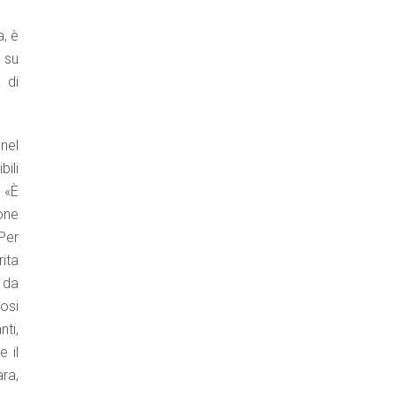
, è
o su
 di
nel
bili
. «È
one
 Per
ita
 da
osi
nti,
 il
ra,