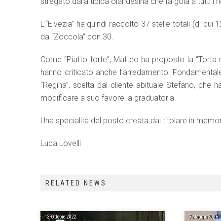
stregato dalla tipica olandesina che fa gola a tutti i 
L’“Elvezia” ha quindi raccolto 37 stelle totali (di c
da “Zoccola” con 30.
Come “Piatto forte”, Matteo ha proposto la “Torta 
hanno criticato anche l’arredamento. Fondamentale, 
“Regina”, scelta dal cliente abituale Stefano, che 
modificare a suo favore la graduatoria.
Una specialità del posto creata dal titolare in memor
Luca Lovelli
RELATED NEWS
13 Ottobre 2022
7 Maggio 2026