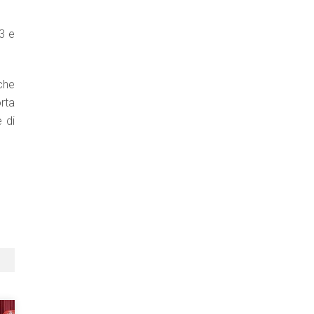
33 e
che
rta
 di