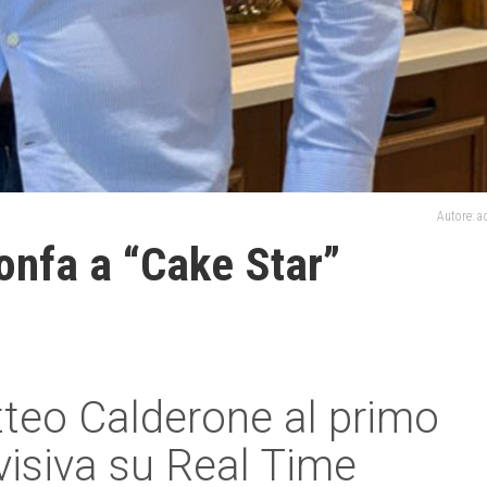
Autore: 
ionfa a “Cake Star”
tteo Calderone al primo
visiva su Real Time