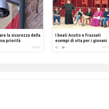
re la sicurezza della
I beati Acutis e Frassati
una priorità
esempi di vita per i giovani
NOVESE
NOVE
0