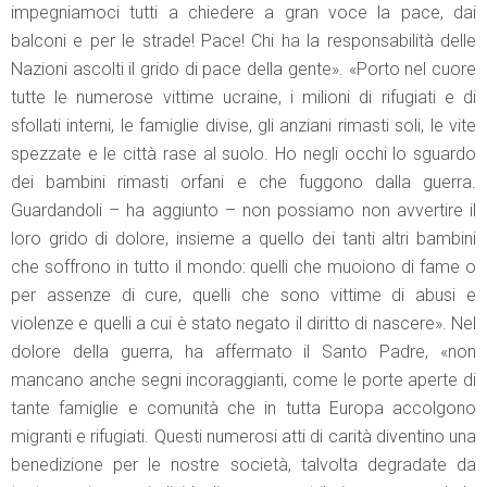
impegniamoci tutti a chiedere a gran voce la pace, dai
balconi e per le strade! Pace! Chi ha la responsabilità delle
Nazioni ascolti il grido di pace della gente». «Porto nel cuore
tutte le numerose vittime ucraine, i milioni di rifugiati e di
sfollati interni, le famiglie divise, gli anziani rimasti soli, le vite
spezzate e le città rase al suolo. Ho negli occhi lo sguardo
dei bambini rimasti orfani e che fuggono dalla guerra.
Guardandoli – ha aggiunto – non possiamo non avvertire il
loro grido di dolore, insieme a quello dei tanti altri bambini
che soffrono in tutto il mondo: quelli che muoiono di fame o
per assenze di cure, quelli che sono vittime di abusi e
violenze e quelli a cui è stato negato il diritto di nascere». Nel
dolore della guerra, ha affermato il Santo Padre, «non
mancano anche segni incoraggianti, come le porte aperte di
tante famiglie e comunità che in tutta Europa accolgono
migranti e rifugiati. Questi numerosi atti di carità diventino una
benedizione per le nostre società, talvolta degradate da