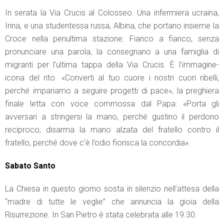
In serata la Via Crucis al Colosseo. Una infermiera ucraina,
Irina, e una studentessa russa, Albina, che portano insieme la
Croce nella penultima stazione. Fianco a fianco, senza
pronunciare una parola, la consegnano a una famiglia di
migranti per l’ultima tappa della Via Crucis. È l’immagine-
icona del rito. «Converti al tuo cuore i nostri cuori ribelli,
perché impariamo a seguire progetti di pace», la preghiera
finale letta con voce commossa dal Papa: «Porta gli
avversari a stringersi la mano, perché gustino il perdono
reciproco; disarma la mano alzata del fratello contro il
fratello, perché dove c’è l’odio fiorisca la concordia».
Sabato Santo
La Chiesa in questo giorno sosta in silenzio nell’attesa della
“madre di tutte le veglie” che annuncia la gioia della
Risurrezione. In San Pietro è stata celebrata alle 19.30.