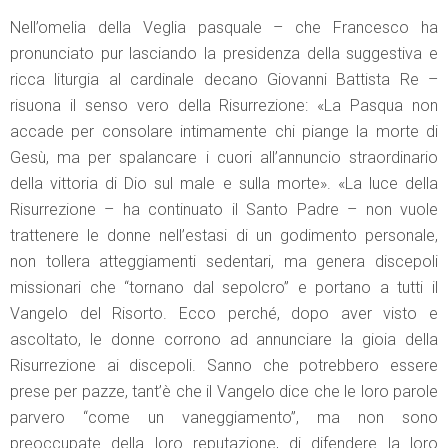
Nell’omelia della Veglia pasquale – che Francesco ha
pronunciato pur lasciando la presidenza della suggestiva e
ricca liturgia al cardinale decano Giovanni Battista Re –
risuona il senso vero della Risurrezione: «La Pasqua non
accade per consolare intimamente chi piange la morte di
Gesù, ma per spalancare i cuori all’annuncio straordinario
della vittoria di Dio sul male e sulla morte». «La luce della
Risurrezione – ha continuato il Santo Padre – non vuole
trattenere le donne nell’estasi di un godimento personale,
non tollera atteggiamenti sedentari, ma genera discepoli
missionari che “tornano dal sepolcro” e portano a tutti il
Vangelo del Risorto. Ecco perché, dopo aver visto e
ascoltato, le donne corrono ad annunciare la gioia della
Risurrezione ai discepoli. Sanno che potrebbero essere
prese per pazze, tant’è che il Vangelo dice che le loro parole
parvero “come un vaneggiamento”, ma non sono
preoccupate della loro reputazione, di difendere la loro