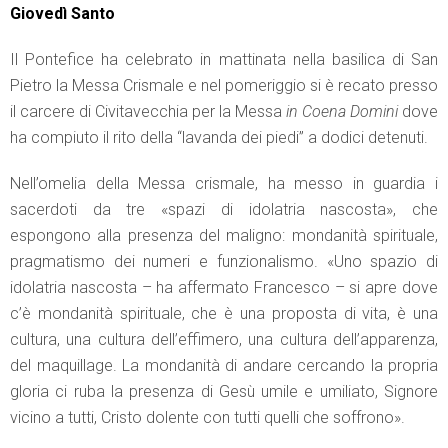
Giovedì Santo
Il Pontefice ha celebrato in mattinata nella basilica di San
Pietro la Messa Crismale e nel pomeriggio si è recato presso
il carcere di Civitavecchia per la Messa
in Coena Domini
dove
ha compiuto il rito della “lavanda dei piedi” a dodici detenuti.
Nell’omelia della Messa crismale, ha messo in guardia i
sacerdoti da tre «spazi di idolatria nascosta», che
espongono alla presenza del maligno: mondanità spirituale,
pragmatismo dei numeri e funzionalismo. «Uno spazio di
idolatria nascosta – ha affermato Francesco – si apre dove
c’è mondanità spirituale, che è una proposta di vita, è una
cultura, una cultura dell’effimero, una cultura dell’apparenza,
del maquillage. La mondanità di andare cercando la propria
gloria ci ruba la presenza di Gesù umile e umiliato, Signore
vicino a tutti, Cristo dolente con tutti quelli che soffrono».