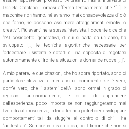
essi: le risposte del professor Andrea Tomasi all’intervista di
Daniela Catalano. Tomasi afferma testualmente che “[…] le
macchine non hanno, né avranno mai consapevolezza di ciò
che fanno, né possono assumere atteggiamenti emotivi o
creativi”. Più avanti, nella stessa intervista, il docente dice che
“l’AI cosiddetta ‘generativa’, di cui si parla da un anno, ha
sviluppato […] le tecniche algoritmiche necessarie per
‘addestrare’ i sistemi e dotarli di una capacità di regolarsi
autonomamente di fronte a situazioni e domande nuove […]”.
A mio parere, le due citazioni, che ho sopra riportato, sono di
particolare rilevanza e meritano un commento: se è vero,
com’è vero, che i sistemi dell’AI sono ormai in grado di
regolarsi autonomamente, e quindi di apprendere
dall’esperienza, poco importa se non raggiungeranno mai
livelli di autocoscienza; in linea teorica potrebbero sviluppare
comportamenti tali da sfuggire al controllo di chi li ha
“addestrati”. Sempre in linea teorica, ho il timore che non si