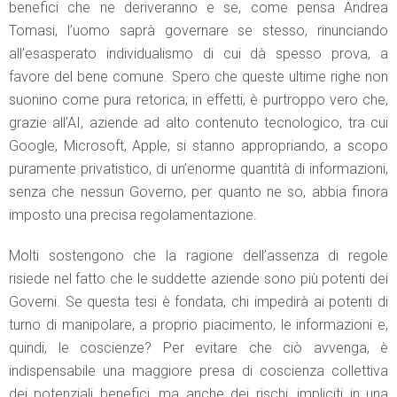
benefici che ne deriveranno e se, come pensa Andrea
Tomasi, l’uomo saprà governare se stesso, rinunciando
all’esasperato individualismo di cui dà spesso prova, a
favore del bene comune. Spero che queste ultime righe non
suonino come pura retorica; in effetti, è purtroppo vero che,
grazie all’AI, aziende ad alto contenuto tecnologico, tra cui
Google, Microsoft, Apple, si stanno appropriando, a scopo
puramente privatistico, di un’enorme quantità di informazioni,
senza che nessun Governo, per quanto ne so, abbia finora
imposto una precisa regolamentazione.
Molti sostengono che la ragione dell’assenza di regole
risiede nel fatto che le suddette aziende sono più potenti dei
Governi. Se questa tesi è fondata, chi impedirà ai potenti di
turno di manipolare, a proprio piacimento, le informazioni e,
quindi, le coscienze? Per evitare che ciò avvenga, è
indispensabile una maggiore presa di coscienza collettiva
dei potenziali benefici, ma anche dei rischi, impliciti in una