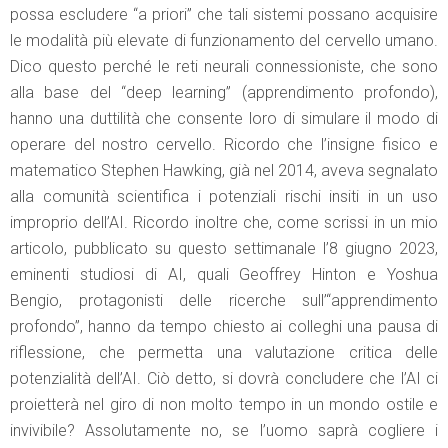
possa escludere “a priori” che tali sistemi possano acquisire
le modalità più elevate di funzionamento del cervello umano.
Dico questo perché le reti neurali connessioniste, che sono
alla base del “deep learning” (apprendimento profondo),
hanno una duttilità che consente loro di simulare il modo di
operare del nostro cervello. Ricordo che l’insigne fisico e
matematico Stephen Hawking, già nel 2014, aveva segnalato
alla comunità scientifica i potenziali rischi insiti in un uso
improprio dell’AI. Ricordo inoltre che, come scrissi in un mio
articolo, pubblicato su questo settimanale l’8 giugno 2023,
eminenti studiosi di AI, quali Geoffrey Hinton e Yoshua
Bengio, protagonisti delle ricerche sull’“apprendimento
profondo”, hanno da tempo chiesto ai colleghi una pausa di
riflessione, che permetta una valutazione critica delle
potenzialità dell’AI. Ciò detto, si dovrà concludere che l’AI ci
proietterà nel giro di non molto tempo in un mondo ostile e
invivibile? Assolutamente no, se l’uomo saprà cogliere i