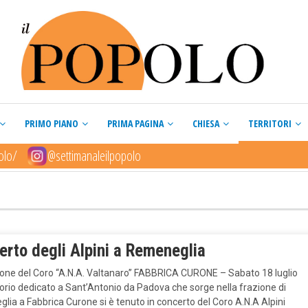
PRIMO PIANO
PRIMA PAGINA
CHIESA
TERRITORI
olo/
@settimanaleilpopolo
erto degli Alpini a Remeneglia
zione del Coro “A.N.A. Valtanaro” FABBRICA CURONE – Sabato 18 luglio
torio dedicato a Sant’Antonio da Padova che sorge nella frazione di
ia a Fabbrica Curone si è tenuto in concerto del Coro A.N.A Alpini