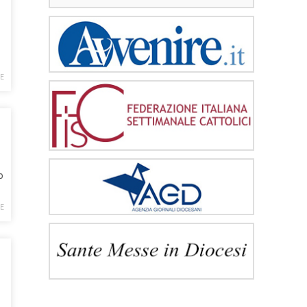
E
o
E