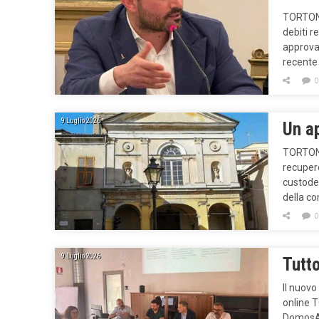
TORTONA
debiti r
approvat
recente
0
9 Luglio 2026
Un ap
TORTONA 
recupero
custode 
della c
0
9 Luglio 2026
Tutto
Il nuovo
online 
DomosApp