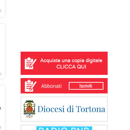
E
E
a
E