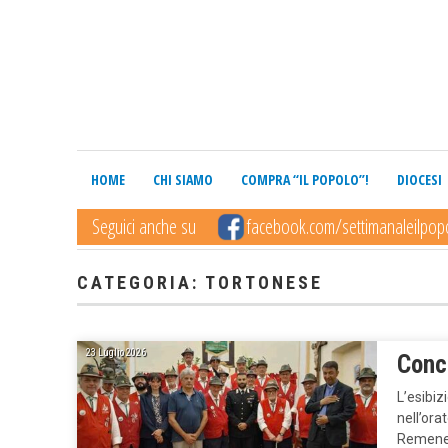
HOME
CHI SIAMO
COMPRA “IL POPOLO”!
DIOCESI
Seguici anche su
facebook.com/settimanaleilpop
CATEGORIA: TORTONESE
23 Luglio 2026
Conc
L’esibi
nell’ora
Remenegl