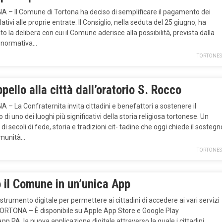
 – Il Comune di Tortona ha deciso di semplificare il pagamento dei
elativi alle proprie entrate. Il Consiglio, nella seduta del 25 giugno, ha
o la delibera con cui il Comune aderisce alla possibilità, prevista dalla
 normativa…
TORTONES
pello alla città dall’oratorio S. Rocco
– La Confraternita invita cittadini e benefattori a sostenere il
 di uno dei luoghi più significativi della storia religiosa tortonese. Un
di secoli di fede, storia e tradizioni cit- tadine che oggi chiede il sostegn
omunità…
TORTONES
 il Comune in un’unica App
 strumento digitale per permettere ai cittadini di accedere ai vari servizi
TORTONA – È disponibile su Apple App Store e Google Play
.PA, la nuova applicazione digitale attraverso la quale i cittadini