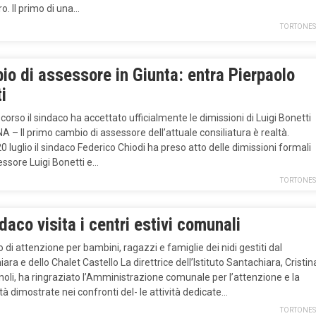
o. Il primo di una…
TORTONES
o di assessore in Giunta: entra Pierpaolo
i
corso il sindaco ha accettato ufficialmente le dimissioni di Luigi Bonetti
– Il primo cambio di assessore dell’attuale consiliatura è realtà.
0 luglio il sindaco Federico Chiodi ha preso atto delle dimissioni formali
essore Luigi Bonetti e…
TORTONES
ndaco visita i centri estivi comunali
 di attenzione per bambini, ragazzi e famiglie dei nidi gestiti dal
ara e dello Chalet Castello La direttrice dell’Istituto Santachiara, Cristin
li, ha ringraziato l’Amministrazione comunale per l’attenzione e la
ità dimostrate nei confronti del- le attività dedicate…
TORTONES