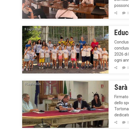
possono
0
9 Luglio 2026
Educ
Conclus
conclusa
2026 di 
ogni an
0
9 Luglio 2026
Sarà 
Firmato 
dello sp
Tortona 
dedicat
0