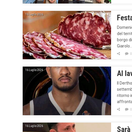
16 Luglio 2026
Fest
Domenica
del terr
borgo di
Giarolo…
0
16 Luglio 2026
Al la
Il Derth
settemb
ritorno 
affronta
0
16 Luglio 2026
Sarà 