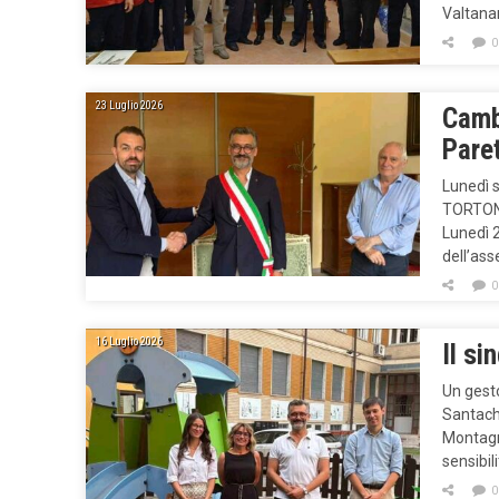
Valtanar
0
23 Luglio 2026
Cambi
Paret
Lunedì s
TORTONA 
Lunedì 2
dell’ass
0
16 Luglio 2026
Il si
Un gesto
Santachi
Montagno
sensibil
0