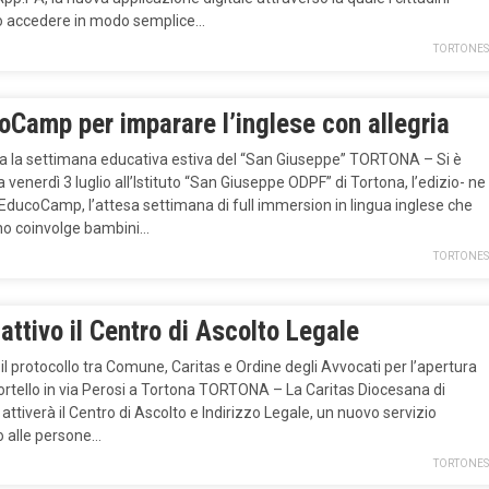
 accedere in modo semplice…
TORTONES
oCamp per imparare l’inglese con allegria
a la settimana educativa estiva del “San Giuseppe” TORTONA – Si è
 venerdì 3 luglio all’Istituto “San Giuseppe ODPF” di Tortona, l’edizio- ne
EducoCamp, l’attesa settimana di full immersion in lingua inglese che
no coinvolge bambini…
TORTONES
attivo il Centro di Ascolto Legale
il protocollo tra Comune, Caritas e Ordine degli Avvocati per l’apertura
ortello in via Perosi a Tortona TORTONA – La Caritas Diocesana di
attiverà il Centro di Ascolto e Indirizzo Legale, un nuovo servizio
o alle persone…
TORTONES