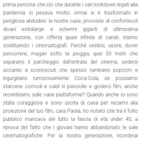
prima persona che ciò che durante i vari lockdown legati alla
pandemia ci pesava molto, ormai si è trasformato in
perigliosa abitudine: le nostre case, provviste di confortevoli
divani extralarge e schermi giganti di ultimissima
generazione, con offerta quasi infinita di canali, stanno
sostituendo i cinematografi. Perché vestirsi, uscire, dover
percorrere, magari sotto la pioggia, quei 50 metri che
separano il parcheggio dall’entrata del cinema, sedersi
accanto a sconosciuti che spesso ruminano popcorn e
ingurgitano rumorosamente Coca-Cola, se possiamo
starcene comodi e caldi in panciolle e goderci film, anche
recentissimi, sulle varie piattaforme? Quando anche io sono
stata coraggiosa e sono uscita di casa per recarmi alla
proiezione del tuo film, cara Paola, ho notato che tra il folto
pubblico mancava del tutto la fascia di età under 40, a
riprova del fatto che i giovani hanno abbandonato le sale
cinematografiche. Per la nostra generazione, ricorderai