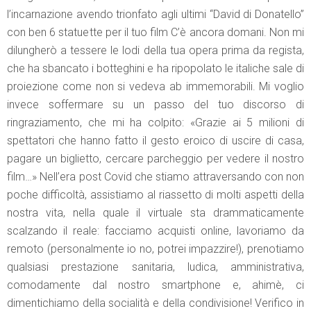
l’incarnazione avendo trionfato agli ultimi “David di Donatello”
con ben 6 statuette per il tuo film C’è ancora domani. Non mi
dilungherò a tessere le lodi della tua opera prima da regista,
che ha sbancato i botteghini e ha ripopolato le italiche sale di
proiezione come non si vedeva ab immemorabili. Mi voglio
invece soffermare su un passo del tuo discorso di
ringraziamento, che mi ha colpito: «Grazie ai 5 milioni di
spettatori che hanno fatto il gesto eroico di uscire di casa,
pagare un biglietto, cercare parcheggio per vedere il nostro
film…» Nell’era post Covid che stiamo attraversando con non
poche difficoltà, assistiamo al riassetto di molti aspetti della
nostra vita, nella quale il virtuale sta drammaticamente
scalzando il reale: facciamo acquisti online, lavoriamo da
remoto (personalmente io no, potrei impazzire!), prenotiamo
qualsiasi prestazione sanitaria, ludica, amministrativa,
comodamente dal nostro smartphone e, ahimè, ci
dimentichiamo della socialità e della condivisione! Verifico in