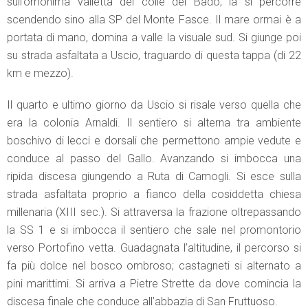
sull’omonima valletta del colle del Bado; la si percorre
scendendo sino alla SP del Monte Fasce. Il mare ormai è a
portata di mano, domina a valle la visuale sud. Si giunge poi
su strada asfaltata a Uscio, traguardo di questa tappa (di 22
km e mezzo).
Il quarto e ultimo giorno da Uscio si risale verso quella che
era la colonia Arnaldi. Il sentiero si alterna tra ambiente
boschivo di lecci e dorsali che permettono ampie vedute e
conduce al passo del Gallo. Avanzando si imbocca una
ripida discesa giungendo a Ruta di Camogli. Si esce sulla
strada asfaltata proprio a fianco della cosiddetta chiesa
millenaria (XIII sec.). Si attraversa la frazione oltrepassando
la SS 1 e si imbocca il sentiero che sale nel promontorio
verso Portofino vetta. Guadagnata l’altitudine, il percorso si
fa più dolce nel bosco ombroso; castagneti si alternato a
pini marittimi. Si arriva a Pietre Strette da dove comincia la
discesa finale che conduce all’abbazia di San Fruttuoso.