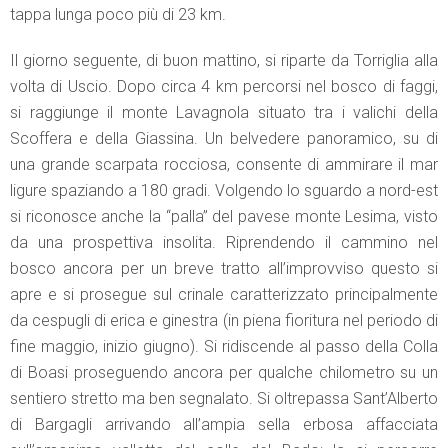
tappa lunga poco più di 23 km.
Il giorno seguente, di buon mattino, si riparte da Torriglia alla
volta di Uscio. Dopo circa 4 km percorsi nel bosco di faggi,
si raggiunge il monte Lavagnola situato tra i valichi della
Scoffera e della Giassina. Un belvedere panoramico, su di
una grande scarpata rocciosa, consente di ammirare il mar
ligure spaziando a 180 gradi. Volgendo lo sguardo a nord-est
si riconosce anche la “palla” del pavese monte Lesima, visto
da una prospettiva insolita. Riprendendo il cammino nel
bosco ancora per un breve tratto all’improvviso questo si
apre e si prosegue sul crinale caratterizzato principalmente
da cespugli di erica e ginestra (in piena fioritura nel periodo di
fine maggio, inizio giugno). Si ridiscende al passo della Colla
di Boasi proseguendo ancora per qualche chilometro su un
sentiero stretto ma ben segnalato. Si oltrepassa Sant’Alberto
di Bargagli arrivando all’ampia sella erbosa affacciata