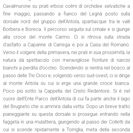
Cavalmurone su prati erbosi colmi di orchidee selvatiche a
fine maggio, passando a fianco del Legnà posto sulla
dorsale nord del gruppo dell’Antola, spartiacque tra le valli
Borbera e Boreca. Il percorso seguita sul crinale e si giunge
alla croce del monte Carmo. Ci si ritrova sulla strada
d’asfalto a Capanne di Carrega e poi a Casa del Romano.
Verso il volgere della primavera, nei prati in sua prossimità, la
natura dà spettacolo con meravigliose fioriture di narcisi
bianchi a perdita d’occhio. Scendendo si rientra nel bosco al
passo delle Tre Croci e, volgendo verso sud-ovest, ci si dirige
al monte Antola su cui si erge una grande croce bianca.
Poco più sotto la Cappella del Cristo Redentore. Si è nel
cuore dell’Ente Parco dell’Antola di cui fa parte anche il lago
del Brugneto che si ammira dalla vetta. Dopo un breve tratto
pianeggiante su questa dorsale si prosegue entrando nella
faggeta in una mulattiera, giungendo al passo dei Colletti da
cui si scende ripidamente a Torriglia, meta della seconda