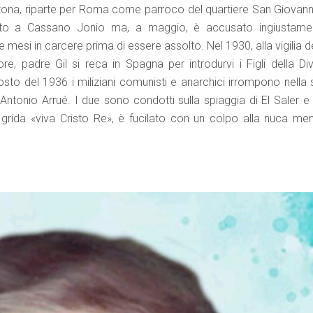
ona, riparte per Roma come parroco del quartiere San Giovanni.
ato a Cassano Jonio ma, a maggio, è accusato ingiustame
 mesi in carcere prima di essere assolto. Nel 1930, alla vigilia d
e, padre Gil si reca in Spagna per introdurvi i Figli della Div
osto del 1936 i miliziani comunisti e anarchici irrompono nella 
ntonio Arrué. I due sono condotti sulla spiaggia di El Saler e i
 grida «viva Cristo Re», è fucilato con un colpo alla nuca men