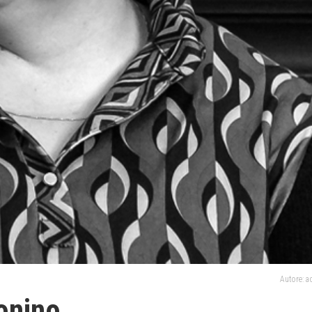
Autore: 
ionino