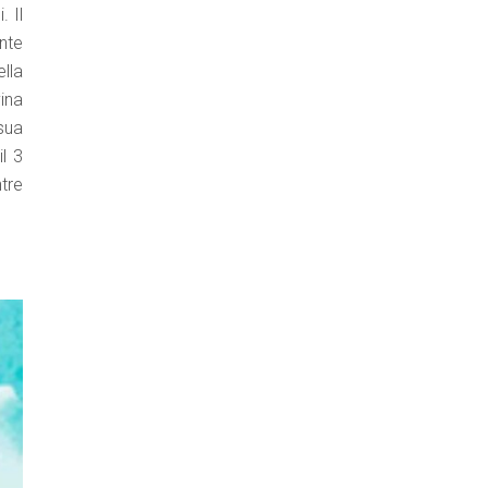
 Il
nte
ella
ina
sua
l 3
tre