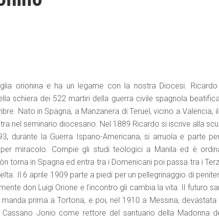
glia orionina e ha un legame con la nostra Diocesi. Ricardo 
a schiera dei 522 martiri della guerra civile spagnola beatificat
bre. Nato in Spagna, a Manzanera di Teruel, vicino a Valencia, i
tra nel seminario diocesano. Nel 1889 Ricardo si iscrive alla sc
, durante la Guerra Ispano-Americana, si arruola e parte per
va per miracolo. Compie gli studi teologici a Manila ed è ordin
n torna in Spagna ed entra tra i Domenicani poi passa tra i Terz
ta. Il 6 aprile 1909 parte a piedi per un pellegrinaggio di penit
te don Luigi Orione e l’incontro gli cambia la vita. Il futuro s
o manda prima a Tortona, e poi, nel 1910 a Messina, devastata 
 a Cassano Jonio come rettore del santuario della Madonna de