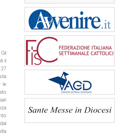
Gil
i il
l 27
uola
 le
ato
iari
enza
anto
dal
lla