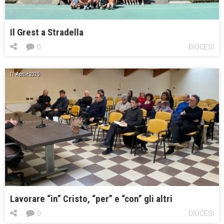
Il Grest a Stradella
0
DIOCESI
11 Aprile 2025
Lavorare “in” Cristo, “per” e “con” gli altri
0
DIOCESI