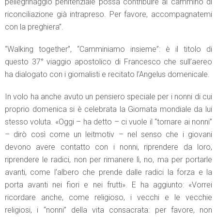
pellegrinaggio penitenziale possa contribuire al cammino di
riconciliazione già intrapreso. Per favore, accompagnatemi
con la preghiera”.
“Walking together”, “Camminiamo insieme”: è il titolo di
questo 37° viaggio apostolico di Francesco che sull’aereo
ha dialogato con i giornalisti e recitato l’Angelus domenicale.
In volo ha anche avuto un pensiero speciale per i nonni di cui
proprio domenica si è celebrata la Giornata mondiale da lui
stesso voluta. «Oggi – ha detto – ci vuole il “tornare ai nonni”
– dirò così come un leitmotiv – nel senso che i giovani
devono avere contatto con i nonni, riprendere da loro,
riprendere le radici, non per rimanere lì, no, ma per portarle
avanti, come l’albero che prende dalle radici la forza e la
porta avanti nei fiori e nei frutti». E ha aggiunto: «Vorrei
ricordare anche, come religioso, i vecchi e le vecchie
religiosi, i “nonni” della vita consacrata: per favore, non