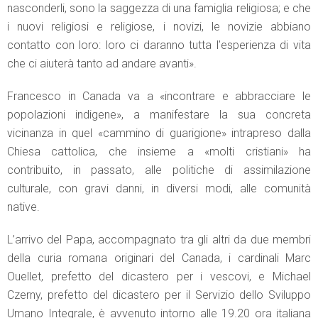
nasconderli, sono la saggezza di una famiglia religiosa; e che
i nuovi religiosi e religiose, i novizi, le novizie abbiano
contatto con loro: loro ci daranno tutta l’esperienza di vita
che ci aiuterà tanto ad andare avanti».
Francesco in Canada va a «incontrare e abbracciare le
popolazioni indigene», a manifestare la sua concreta
vicinanza in quel «cammino di guarigione» intrapreso dalla
Chiesa cattolica, che insieme a «molti cristiani» ha
contribuito, in passato, alle politiche di assimilazione
culturale, con gravi danni, in diversi modi, alle comunità
native.
L’arrivo del Papa, accompagnato tra gli altri da due membri
della curia romana originari del Canada, i cardinali Marc
Ouellet, prefetto del dicastero per i vescovi, e Michael
Czerny, prefetto del dicastero per il Servizio dello Sviluppo
Umano Integrale, è avvenuto intorno alle 19.20 ora italiana