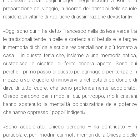
mocassini donati dagli indigeni negli incontri a Roma in
preparazione del viaggio, in ricordo dei bambini delle scuole
residenziali vittime di «politiche di assimilazione devastanti».
«Oggi sono qui – ha detto Francesco nella distesa verde tra
le tradizionali tende in pelle e corteccia di betulla e le targhe
in memoria di chi dalle scuole residenziali non è più tornato a
casa – in questa terra che, insieme a una memoria antica,
custodisce le cicatrici di ferite ancora aperte. Sono qui
perché il primo passo di questo pellegrinaggio penitenziale in
mezzo a voi è quello di rinnovarvi la richiesta di perdono e di
dirvi, di tutto cuore, che sono profondamente addolorato.
Chiedo perdono per i modi in cui, purtroppo, molti cristiani
hanno sostenuto la mentalità colonizzatrice delle potenze
che hanno oppresso i popoli indigeni».
«Sono addolorato. Chiedo perdono – ha continuato – in
particolare, per i modi in cui molti membri della Chiesa e delle