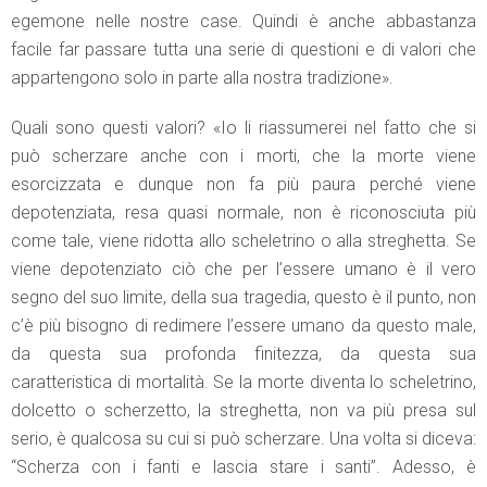
egemone nelle nostre case. Quindi è anche abbastanza
facile far passare tutta una serie di questioni e di valori che
appartengono solo in parte alla nostra tradizione».
Quali sono questi valori? «Io li riassumerei nel fatto che si
può scherzare anche con i morti, che la morte viene
esorcizzata e dunque non fa più paura perché viene
depotenziata, resa quasi normale, non è riconosciuta più
come tale, viene ridotta allo scheletrino o alla streghetta. Se
viene depotenziato ciò che per l’essere umano è il vero
segno del suo limite, della sua tragedia, questo è il punto, non
c’è più bisogno di redimere l’essere umano da questo male,
da questa sua profonda finitezza, da questa sua
caratteristica di mortalità. Se la morte diventa lo scheletrino,
dolcetto o scherzetto, la streghetta, non va più presa sul
serio, è qualcosa su cui si può scherzare. Una volta si diceva:
“Scherza con i fanti e lascia stare i santi”. Adesso, è